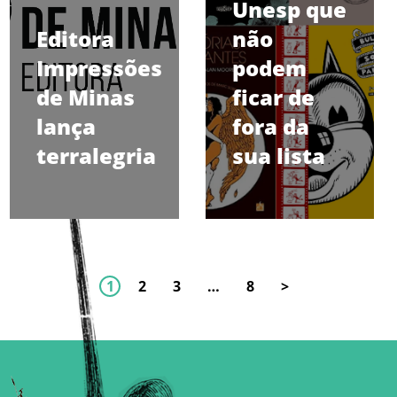
Unesp que
Editora
não
Impressões
podem
de Minas
ficar de
lança
fora da
terralegria
sua lista
1
2
3
…
8
>