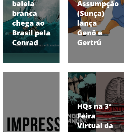
baleia
Assumpção
branca
(Sunça)
chega ao
lança
Brasil pela
Genô e
Conrad
Gertrú
HQs na 3ª
Feira
Virtual da