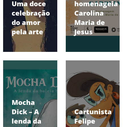
Uma doce
homenageia
celebração
Carolina
do amor
Maria de
pela arte
Jesus
Mocha
Dick – A
Cartunista
lenda da
Felipe