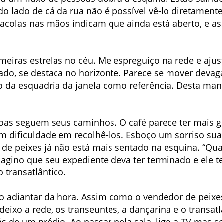
do lado de cá da rua não é possível vê-lo diretament
acolas nas mãos indicam que ainda está aberto, e a
imeiras estrelas no céu. Me espreguiço na rede e ajus
nado, se destaca no horizonte. Parece se mover deva
 da esquadria da janela como referência. Desta mane
oas seguem seus caminhos. O café parece ter mais ge
em dificuldade em recolhê-los. Esboço um sorriso su
e peixes já não está mais sentado na esquina. “Qua
agino que seu expediente deva ter terminado e ele 
 transatlântico.
 o adiantar da hora. Assim como o vendedor de peixe
deixo a rede, os transeuntes, a dançarina e o transat
 de um prédio. Ao passar pela sala, ligo a TV mas s