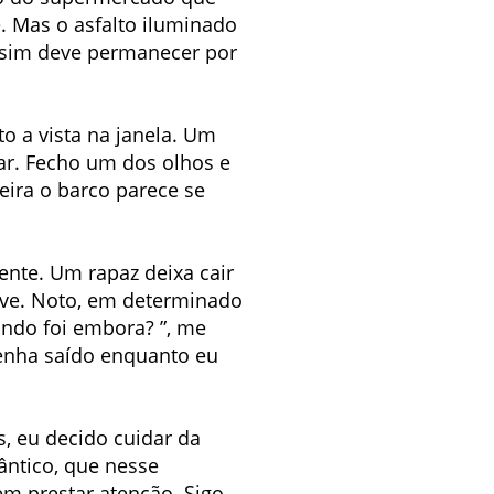
e. Mas o asfalto iluminado
ssim deve permanecer por
to a vista na janela. Um
gar. Fecho um dos olhos e
ira o barco parece se
nte. Um rapaz deixa cair
ave. Noto, em determinado
ndo foi embora? ”, me
tenha saído enquanto eu
s, eu decido cuidar da
lântico, que nesse
em prestar atenção. Sigo