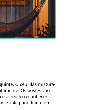
uinte. O céu lilás mistura-
entamente. Os postes vão
a e acredito reconhecer
s e xale para diante do