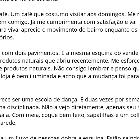
afé. Um café que costumo visitar aos domingos. Me 
em comigo. Já me cumprimenta com satisfação e vai
a viva, aprecio o movimento do bairro enquanto os 
órios.
 com dois pavimentos. É a mesma esquina do vended
rodutos naturais que abriu recentemente. Me esforço
 de produtos naturais. Não consigo lembrar e penso q
oja é bem iluminada e acho que a mudança foi para
ce ser uma escola de dança. E duas vezes por sema
disciplinada. Não a vejo diretamente, apenas seu r
sala. Com meia, coque bem feito, sapatilhas e um coll
parede.
ça um fluxo de pessoas dobra a esquina. Estão sain