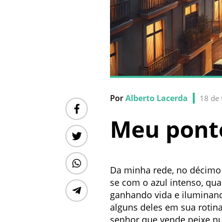
Por
Alberto Lacerda
18 de 
Meu ponto
Da minha rede, no décimo a
se com o azul intenso, qua
ganhando vida e iluminand
alguns deles em sua rotin
senhor que vende peixe n