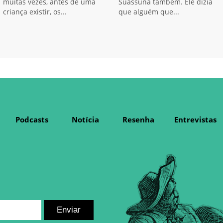
muitas vezes, antes de uma
Suassuna também. Ele dizia
criança existir, os...
que alguém que...
Podcasts
Notícia
Resenha
Entrevistas
Enviar