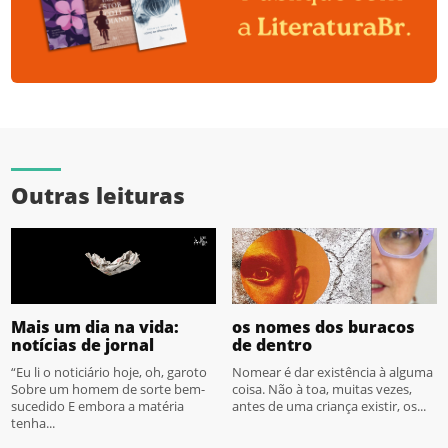
Outras leituras
Mais um dia na vida:
os nomes dos buracos
notícias de jornal
de dentro
“Eu li o noticiário hoje, oh, garoto
Nomear é dar existência à alguma
Sobre um homem de sorte bem-
coisa. Não à toa, muitas vezes,
sucedido E embora a matéria
antes de uma criança existir, os...
tenha...