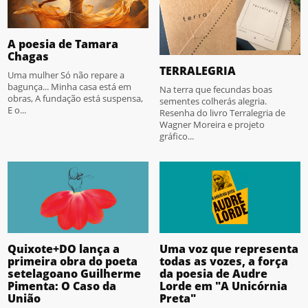
A poesia de Tamara
Chagas
TERRALEGRIA
Uma mulher Só não repare a
bagunça... Minha casa está em
Na terra que fecundas boas
obras, A fundação está suspensa,
sementes colherás alegria.
E o...
Resenha do livro Terralegria de
Wagner Moreira e projeto
gráfico...
Quixote+DO lança a
Uma voz que representa
primeira obra do poeta
todas as vozes, a força
setelagoano Guilherme
da poesia de Audre
Pimenta: O Caso da
Lorde em "A Unicórnia
União
Preta"