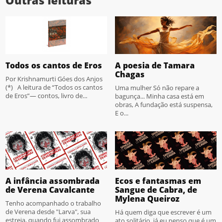
Todos os cantos de Eros
A poesia de Tamara
Chagas
Por Krishnamurti Góes dos Anjos
(*) A leitura de “Todos os cantos
Uma mulher Só não repare a
de Eros”— contos, livro de...
bagunça... Minha casa está em
obras, A fundação está suspensa,
E o...
A infância assombrada
Ecos e fantasmas em
de Verena Cavalcante
Sangue de Cabra, de
Mylena Queiroz
Tenho acompanhado o trabalho
de Verena desde "Larva", sua
Há quem diga que escrever é um
estreia, quando fui assombrado
ato solitário, já eu penso que é um