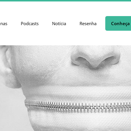
unas
Podcasts
Notícia
Resenha
Conheça 