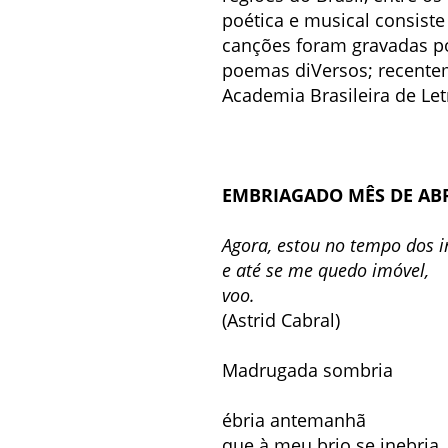
poética e musical consiste
canções foram gravadas por
poemas diVersos; recentem
Academia Brasileira de Let
EMBRIAGADO MÊS DE AB
Agora, estou no tempo dos i
e até se me quedo imóvel,
voo.
(Astrid Cabral)
Madrugada sombria
ébria antemanhã
que à meu brio se inebria,