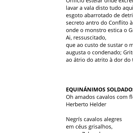
Orifício estelar onde exc
lavar a vala disto tudo aqui
esgoto abarrotado de detrit
secreto antro do Conflito 
onde o monstro estica o Gr
Ai, ressuscitado,
que ao custo de sustar o m
augusta o condenado; Grit
ao átrio do atrito à dor do 
EQUINÁNIMOS SOLDADO
Oh amados cavalos com flo
Herberto Helder
Negrís cavalos alegres
em céus grisalhos,