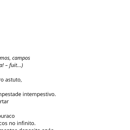
amos, campos
 – fuit...)
o astuto,
empestade intempestivo.
rtar
buraco
os no infinito.