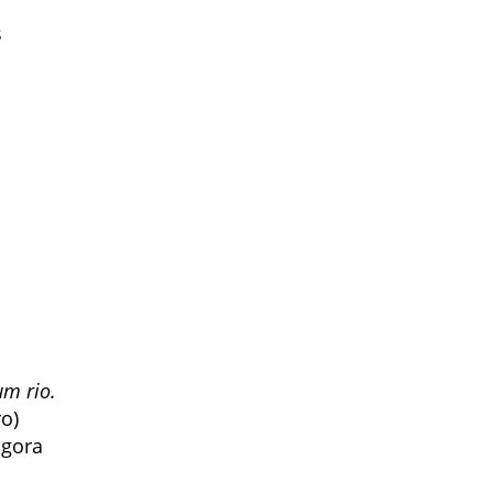
s
um rio.
ro)
agora