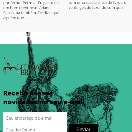
com uma sacola cheia de livros, o
por Arthur Petrola Eu gosto de
vento gelado fazendo com que...
um bom mentiroso. Ariano
Suassuna também. Ele dizia que
alguém que...
Receba nossas
novidades no seu e-mail
Enviar