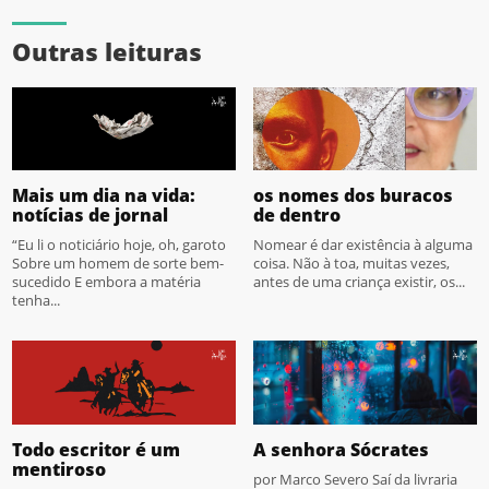
Outras leituras
Mais um dia na vida:
os nomes dos buracos
notícias de jornal
de dentro
“Eu li o noticiário hoje, oh, garoto
Nomear é dar existência à alguma
Sobre um homem de sorte bem-
coisa. Não à toa, muitas vezes,
sucedido E embora a matéria
antes de uma criança existir, os...
tenha...
Todo escritor é um
A senhora Sócrates
mentiroso
por Marco Severo Saí da livraria