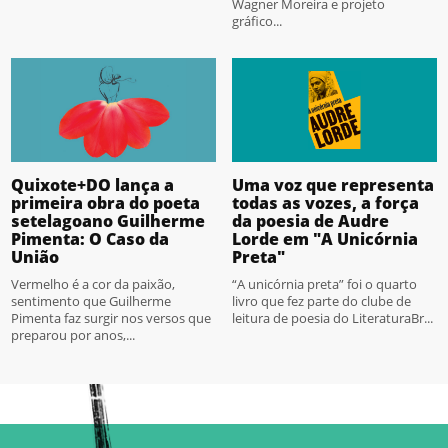
Wagner Moreira e projeto
gráfico...
Quixote+DO lança a
Uma voz que representa
primeira obra do poeta
todas as vozes, a força
setelagoano Guilherme
da poesia de Audre
Pimenta: O Caso da
Lorde em "A Unicórnia
União
Preta"
Vermelho é a cor da paixão,
“A unicórnia preta” foi o quarto
sentimento que Guilherme
livro que fez parte do clube de
Pimenta faz surgir nos versos que
leitura de poesia do LiteraturaBr...
preparou por anos,...