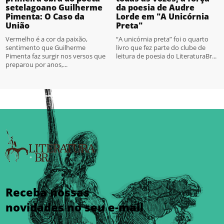
setelagoano Guilherme
da poesia de Audre
Pimenta: O Caso da
Lorde em "A Unicórnia
União
Preta"
Vermelho é a cor da paixão,
“A unicórnia preta” foi o quarto
sentimento que Guilherme
livro que fez parte do clube de
Pimenta faz surgir nos versos que
leitura de poesia do LiteraturaBr...
preparou por anos,...
Receba nossas
novidades no seu e-mail