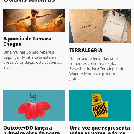
A poesia de Tamara
Chagas
TERRALEGRIA
Uma mulher Só não repare a
bagunça... Minha casa está em
Na terra que fecundas boas
obras, A fundação está suspensa,
sementes colherás alegria.
E o...
Resenha do livro Terralegria de
Wagner Moreira e projeto
gráfico...
Quixote+DO lança a
Uma voz que representa
primeira obra do poeta
todas as vozes, a força