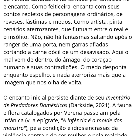
e encanto. Como feiticeira, encanta com seus
contos repletos de personagens ordinários, de
reveses, lástimas e medos. Como artista, pinta
cenários aterrozantes, que flutuam entre o real e
o insólito. Não, não há fantasmas saltando após o
ranger de uma porta, nem garras afiadas
cortando a carne dócil de um desavisado. Aqui o
mal vem de dentro, do âmago, do coração
humano e suas contradições. O medo desponta
enquanto espelho, e nada aterroriza mais que a
imagem que nos olha de volta.
O encanto inicial persiste diante de seu
Inventário
de Predadores Domésticos
(Darkside, 2021). A fauna
e flora catalogados por Verena passeiam pela
infânica (v. a epígrafe,
"A infência é o molde dos
monstro"
), pela condição e idiossincrasias da
violência contra e do ser mulher e pela maldade