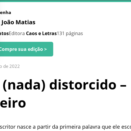
senha
e
João Matias
ntos
Editora
Caos e Letras
131 páginas
Compre sua edição >
o de 2022
 (nada) distorcido –
eiro
escritor nasce a partir da primeira palavra que ele es