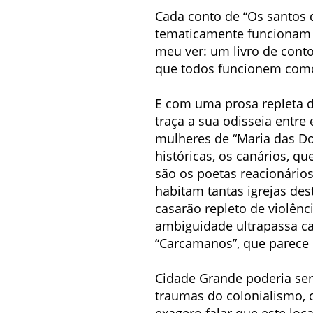
Cada conto de “Os santos 
tematicamente funcionam 
meu ver: um livro de conto
que todos funcionem como
E com uma prosa repleta d
traça a sua odisseia entre
mulheres de “Maria das Do
históricas, os canários, 
são os poetas reacionário
habitam tantas igrejas de
casarão repleto de violênc
ambiguidade ultrapassa ca
“Carcamanos”, que parece
Cidade Grande poderia ser
traumas do colonialismo, o
exagero falar que este loc