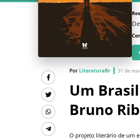
Re
D
Co
Por
LiteraturaBr
31 de mai
Um Brasil
Bruno Rib
O projeto literário de um 