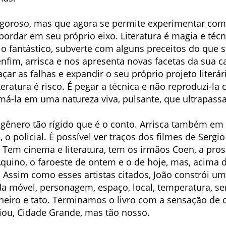
igoroso, mas que agora se permite experimentar com
sbordar em seu próprio eixo. Literatura é magia e técni
lo fantástico, subverte com alguns preceitos do que s
nfim, arrisca e nos apresenta novas facetas da sua c
ar as falhas e expandir o seu próprio projeto literári
literatura é risco. É pegar a técnica e não reproduzi-
má-la em uma natureza viva, pulsante, que ultrapassa
m gênero tão rígido que é o conto. Arrisca também e
, o policial. É possível ver traços dos filmes de Ser
 Tem cinema e literatura, tem os irmãos Coen, a pros
quino, o faroeste de ontem e o de hoje, mas, acima 
. Assim como esses artistas citados, João constrói u
da móvel, personagem, espaço, local, temperatura, se
heiro e tato. Terminamos o livro com a sensação de
riou, Cidade Grande, mas tão nosso.