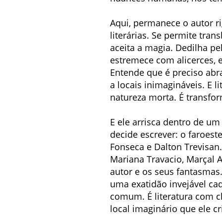
Aqui, permanece o autor r
literárias. Se permite tran
aceita a magia. Dedilha pe
estremece com alicerces, e
Entende que é preciso abraç
a locais inimagináveis. E 
natureza morta. É transfor
E ele arrisca dentro de u
decide escrever: o faroeste
Fonseca e Dalton Trevisan.
Mariana Travacio, Marçal A
autor e os seus fantasmas
uma exatidão invejável ca
comum. É literatura com c
local imaginário que ele c