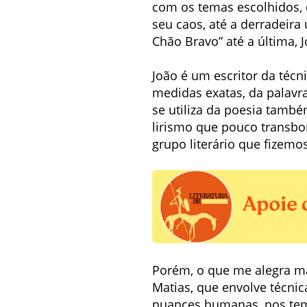
com os temas escolhidos, 
seu caos, até a derradeira
Chão Bravo” até a última,
João é um escritor da técn
medidas exatas, da palavra
se utiliza da poesia tamb
lirismo que pouco transbo
grupo literário que fizemo
Porém, o que me alegra ma
Matias, que envolve técnic
nuances humanas, nos te