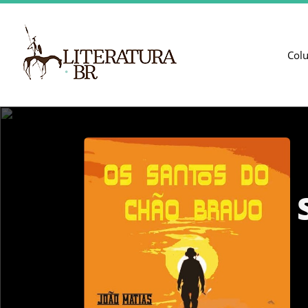
Col
Os 