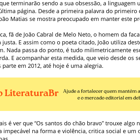
que terminarão sendo a sua obsessão, a linguagem ut
 última página. Desde a primeira palavra do primeiro
 João Matias se mostra preocupado em manter este pro
ica, fã de João Cabral de Melo Neto, o homem da faca
 justa. E assim como o poeta citado, João utiliza dest
ém. Nada passa do ponto, é tudo milimetricamente esc
rda. E acompanhar esta medida, que veio desde os s
s parte em 2012, até hoje é uma alegria.
is é ver que “Os santos do chão bravo” trouxe algo n
a impecável na forma e violência, critica social e um
mas.