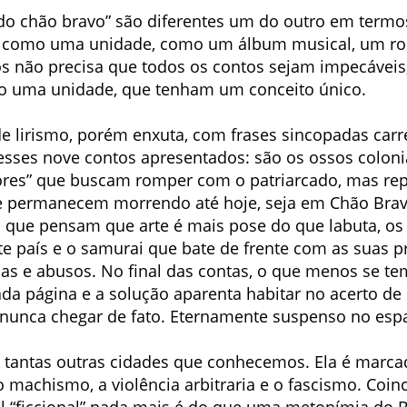
do chão bravo” são diferentes um do outro em termo
como uma unidade, como um álbum musical, um roma
s não precisa que todos os contos sejam impecáveis,
 uma unidade, que tenham um conceito único.
e lirismo, porém enxuta, com frases sincopadas carr
 esses nove contos apresentados: são os ossos coloni
res” que buscam romper com o patriarcado, mas rep
que permanecem morrendo até hoje, seja em Chão Bra
s que pensam que arte é mais pose do que labuta, os 
ste país e o samurai que bate de frente com as suas 
ias e abusos. No final das contas, o que menos se tem
da página e a solução aparenta habitar no acerto de
 nunca chegar de fato. Eternamente suspenso no esp
 tantas outras cidades que conhecemos. Ela é marca
 machismo, a violência arbitraria e o fascismo. Coin
al “ficcional” nada mais é do que uma metonímia do B