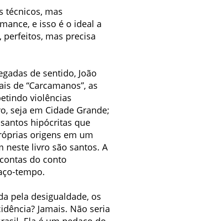
s técnicos, mas
nce, e isso é o ideal a
 perfeitos, mas precisa
egadas de sentido, João
ais de “Carcamanos”, as
etindo violências
vo, seja em Cidade Grande;
santos hipócritas que
próprias origens em um
 neste livro são santos. A
 contas do conto
aço-tempo.
da pela desigualdade, os
cidência? Jamais. Não seria
rasil. Ela é um pedaço do