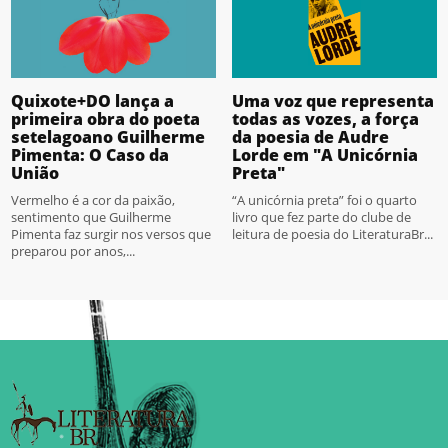
Quixote+DO lança a
Uma voz que representa
primeira obra do poeta
todas as vozes, a força
setelagoano Guilherme
da poesia de Audre
Pimenta: O Caso da
Lorde em "A Unicórnia
União
Preta"
Vermelho é a cor da paixão,
“A unicórnia preta” foi o quarto
sentimento que Guilherme
livro que fez parte do clube de
Pimenta faz surgir nos versos que
leitura de poesia do LiteraturaBr...
preparou por anos,...