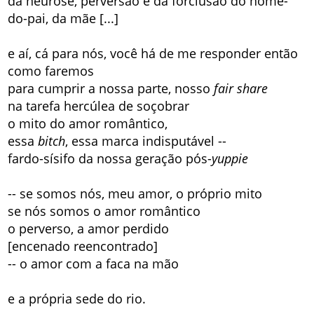
da neurose, perversão e da forclusão do nome-
do-pai, da mãe [...]
e aí, cá para nós, você há de me responder então
como faremos
para cumprir a nossa parte, nosso
fair share
na tarefa hercúlea de soçobrar
o mito do amor romântico,
essa
bitch
, essa marca indisputável --
fardo-sísifo da nossa geração pós-
yuppie
-- se somos nós, meu amor, o próprio mito
se nós somos o amor romântico
o perverso, a amor perdido
[encenado reencontrado]
-- o amor com a faca na mão
e a própria sede do rio.