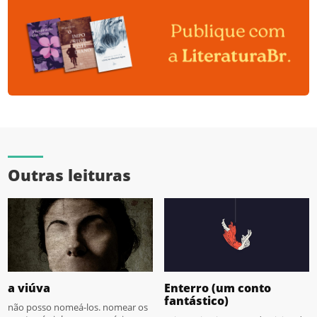
Outras leituras
a viúva
Enterro (um conto
fantástico)
não posso nomeá-los. nomear os