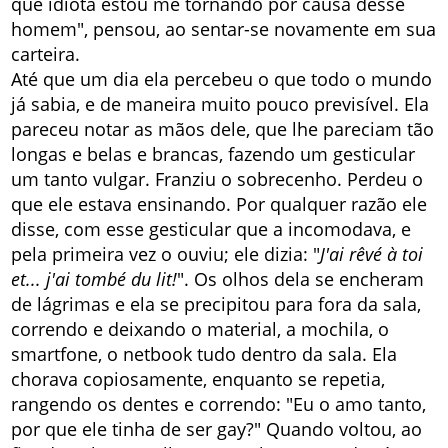
que idiota estou me tornando por causa desse
homem", pensou, ao sentar-se novamente em sua
carteira.
Até que um dia ela percebeu o que todo o mundo
já sabia, e de maneira muito pouco previsível. Ela
pareceu notar as mãos dele, que lhe pareciam tão
longas e belas e brancas, fazendo um gesticular
um tanto vulgar. Franziu o sobrecenho. Perdeu o
que ele estava ensinando. Por qualquer razão ele
disse, com esse gesticular que a incomodava, e
pela primeira vez o ouviu; ele dizia: "
J'ai rêvé à toi
et... j'ai tombé du lit!
". Os olhos dela se encheram
de lágrimas e ela se precipitou para fora da sala,
correndo e deixando o material, a mochila, o
smartfone, o netbook tudo dentro da sala. Ela
chorava copiosamente, enquanto se repetia,
rangendo os dentes e correndo: "Eu o amo tanto,
por que ele tinha de ser gay?" Quando voltou, ao