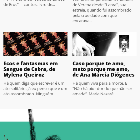
de Eros”— contos, livro de...
de Verena desde "Larva", sua
estreia, quando fui assombrado
pela crueldade com que
encarava...
Ecos e fantasmas em
Caso porque te amo,
Sangue de Cabra, de
mato porque me amo,
Mylena Queiroz
de Ana Márcia Diógenes
Há quem diga que escrever é um
Há quem viva para a morte. E
ato solitário, já eu penso que é um
“Não há pior dor do que não ser
ato assombrado. Ninguém...
amada”. Maria Nazaré...