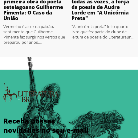
primeira obra do poeta
todas as vozes, a força
setelagoano Guilherme
da poesia de Audre
Pimenta: O Caso da
Lorde em "A Unicórnia
União
Preta"
Vermelho é a cor da paixão,
“A unicórnia preta” foi o quarto
sentimento que Guilherme
livro que fez parte do clube de
Pimenta faz surgir nos versos que
leitura de poesia do LiteraturaBr...
preparou por anos,...
Receba nossas
novidades no seu e-mail