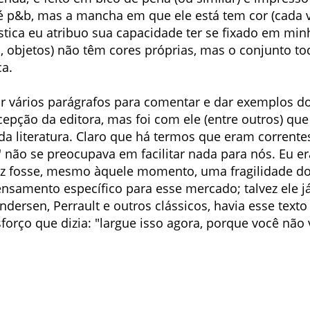
l é p&b, mas a mancha em que ele está tem cor (cad
erística eu atribuo sua capacidade ter se fixado em 
, objetos) não têm cores próprias, mas o conjunto t
a.
sar vários parágrafos para comentar e dar exemplos d
cepção da editora, mas foi com ele (entre outros) q
a literatura. Claro que há termos que eram correntes
 não se preocupava em facilitar nada para nós. Eu er
z fosse, mesmo àquele momento, uma fragilidade do e
samento específico para esse mercado; talvez ele j
ndersen, Perrault e outros clássicos, havia esse texto
forço que dizia: "largue isso agora, porque você não v