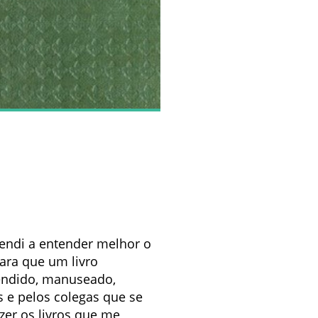
rendi a entender melhor o
para que um livro
eendido, manuseado,
os e pelos colegas que se
azer os livros que me