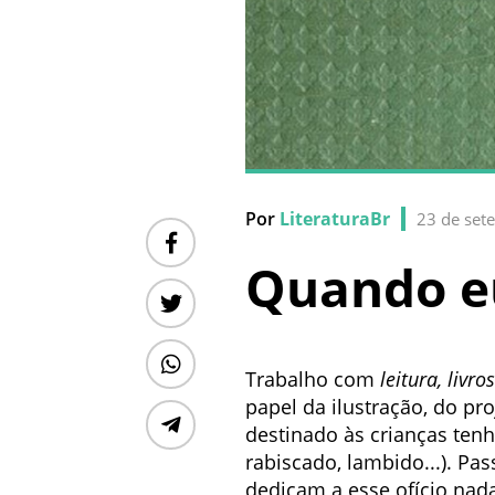
Por
LiteraturaBr
23 de set
Quando eu 
Trabalho com
leitura, livro
papel da ilustração, do pr
destinado às crianças ten
rabiscado, lambido...). Pas
dedicam a esse ofício nada