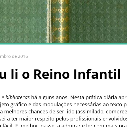
embro de 2016
li o Reino Infantil
s e bibliotecas
há alguns anos. Nesta prática diária ap
ojeto gráfico e das modulações necessárias ao texto 
ha melhores chances de ser lido (assimilado, compr
sei a ter maior respeito pelos profissionais envolvid
 fácil. E, melhor, passei a admirar e ler com mais pr