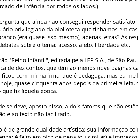
cado de infância por todos os lados.)
rgunta que ainda não consegui responder satisfatori
uário privilegiado da biblioteca que tínhamos em ca
branco (era quase isso mesmo), apenas letras? As re
bates sobre o tema: acesso, afeto, liberdade etc.
ão "Reino Infantil", editada pela LEP S.A., de São Pa
ca de dez contos, que têm ao menos nove páginas 
o ficou com minha irmã, que é pedagoga, mas eu me
 hoje, quase cinquenta anos depois da primeira leitura
que fiz àquela época.
e se deve, aposto nisso, a dois fatores que não estão
ão e ao texto não facilitado.
é de grande qualidade artística; sua informação co
enda; é feito em bico de pena (ou similar) e impress