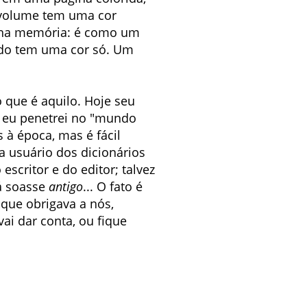
a volume tem uma cor
minha memória: é como um
odo tem uma cor só. Um
o que é aquilo. Hoje seu
ue eu penetrei no "mundo
 à época, mas é fácil
a usuário dos dicionários
scritor e do editor; talvez
á soasse
antigo
... O fato é
 que obrigava a nós,
ai dar conta, ou fique