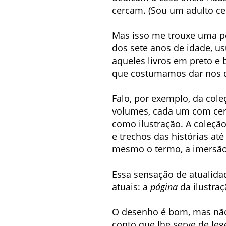
cercam. (Sou um adulto cer
Mas isso me trouxe uma pe
dos sete anos de idade, us
aqueles livros em preto e 
que costumamos dar nos de
Falo, por exemplo, da coleç
volumes, cada um com cer
como ilustração. A coleçã
e trechos das histórias até
mesmo o termo, a imersão 
Essa sensação de atualidad
atuais: a
página
da ilustraç
O desenho é bom, mas não 
conto que lhe serve de leg