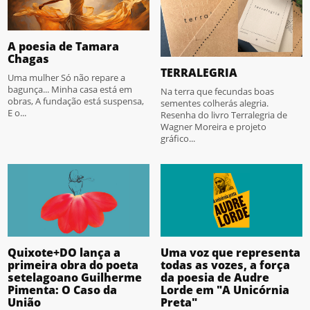
A poesia de Tamara
Chagas
TERRALEGRIA
Uma mulher Só não repare a
bagunça... Minha casa está em
Na terra que fecundas boas
obras, A fundação está suspensa,
sementes colherás alegria.
E o...
Resenha do livro Terralegria de
Wagner Moreira e projeto
gráfico...
Quixote+DO lança a
Uma voz que representa
primeira obra do poeta
todas as vozes, a força
setelagoano Guilherme
da poesia de Audre
Pimenta: O Caso da
Lorde em "A Unicórnia
União
Preta"