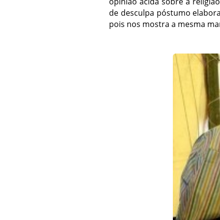
opinião ácida sobre a relig
de desculpa póstumo elabora
pois nos mostra a mesma man