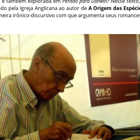
ião é também explorada em
Perdão para Darwin?
Nesse texto
do pela Igreja Anglicana ao autor de
A Origem das Espéci
eira irônico-discursivo com que argumenta seus romance