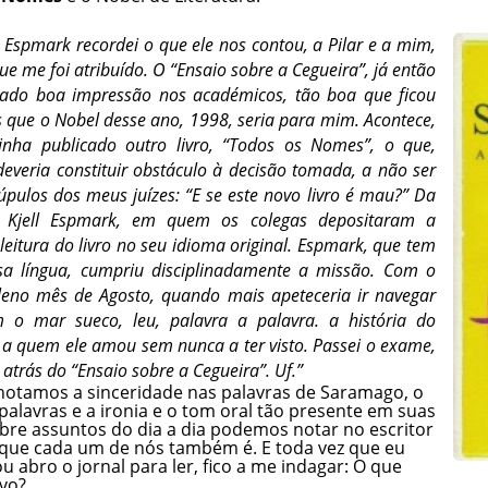
 Espmark recordei o que ele nos contou, a Pilar e a mim,
e me foi atribuído. O “Ensaio sobre a Cegueira”, já então
sado boa impressão nos académicos, tão boa que ficou
s que o Nobel desse ano, 1998, seria para mim. Acontece,
inha publicado outro livro, “Todos os Nomes”, o que,
everia constituir obstáculo à decisão tomada, a não ser
pulos dos meus juízes: “E se este novo livro é mau?” Da
e Kjell Espmark, em quem os colegas depositaram a
leitura do livro no seu idioma original. Espmark, que tem
sa língua, cumpriu disciplinadamente a missão. Com o
pleno mês de Agosto, quando mais apeteceria ir navegar
 o mar sueco, leu, palavra a palavra. a história do
r a quem ele amou sem nunca a ter visto. Passei o exame,
 atrás do “Ensaio sobre a Cegueira”. Uf.”
 notamos a sinceridade nas palavras de Saramago, o
 palavras e a ironia e o tom oral tão presente em suas
bre assuntos do dia a dia podemos notar no escritor
que cada um de nós também é. E toda vez que eu
ou abro o jornal para ler, fico a me indagar: O que
ivo?