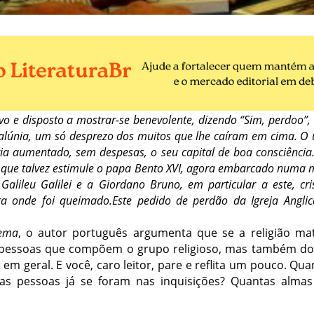
vo e disposto a mostrar-se benevolente, dizendo “Sim, perdoo”,
alúnia, um só desprezo dos muitos que lhe caíram em cima. O ún
eria aumentado, sem despesas, o seu capital de boa consciência
 que talvez estimule o papa Bento XVI, agora embarcado numa 
Galileu Galilei e a Giordano Bruno, em particular a este, c
ira onde foi queimado.Este pedido de perdão da Igreja Angl
ema
, o autor português argumenta que se a religião m
pessoas que compõem o grupo religioso, mas também do
em geral. E você, caro leitor, pare e reflita um pouco. Q
tas pessoas já se foram nas inquisições? Quantas alm