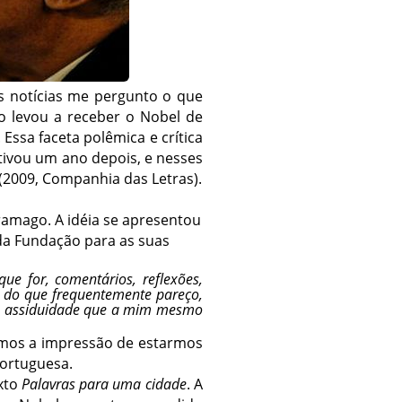
as notícias me pergunto o que
 o levou a receber o Nobel de
 Essa faceta polêmica e crítica
tivou um ano depois, e nesses
(2009, Companhia das Letras).
ramago. A idéia se apresentou
da Fundação para as suas
e for, comentários, reflexões,
do do que frequentemente pareço,
o a assiduidade que a mim mesmo
temos a impressão de estarmos
portuguesa.
exto
Palavras para uma cidade
. A