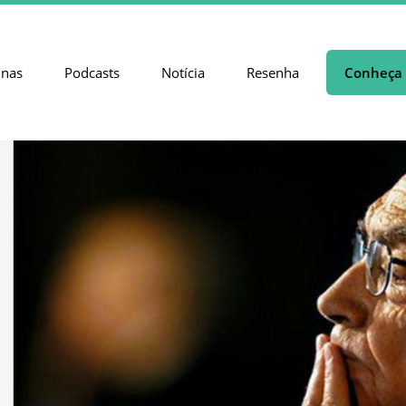
unas
Podcasts
Notícia
Resenha
Conheça 