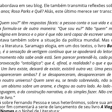
abordava em seu blog. Ele também transmitia reflexões so
6 anos; Rosa Parks e Quê?
Aliás, este último merece ser transcr
Quem sou?” têm respostas fáceis: a pessoa conta a sua vida e a
 formula-se de outra maneira: “Que sou eu?” Não “quem” ma
ágina em branco e o pior é que não será capaz de escrever uma 
tava também sobre a situação da política mundial. Mas
 literatura. Saramago elogia, em um dos textos, o livro
Bu
, é a sensação de vertigem contínua que se apoderará do leit
momento não sabe onde está. Sem parecer pretendê-lo, cada 
 provocação “ontológica”: que é, afinal, a realidade? o que e q
m livro existe, deixará de existir, existirá outra vez. Uma pess
sapareceram ambas? E se desapareceram, desapareceram de
ou noutro universo? Quem serei eu, se tendo sobrevivido, não
o um abismo sobre um arame, e chegou ao outro lado. Ao lado 
nguagem, a da construção narrativa, a do simples fazer. Não c
e livro.”
rá sobre Fernando Pessoa e seus heterônimos, sobre sua a
 por fim comentará a serie de lançamento de seu livro
A Via
s Nomes
e o Nobel de Literatura: