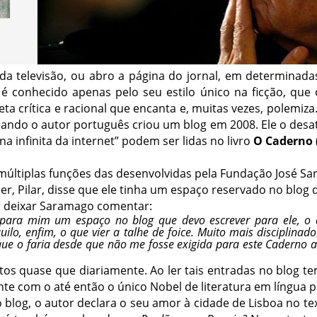
 da televisão, ou abro a página do jornal, em determinad
é conhecido apenas pelo seu estilo único na ficção, que
eta crítica e racional que encanta e, muitas vezes, polemiza.
ando o autor português criou um blog em 2008. Ele o desa
a infinita da internet” podem ser lidas no livro
O Caderno
últiplas funções das desenvolvidas pela Fundação José Sa
, Pilar, disse que ele tinha um espaço reservado no blog 
or deixar Saramago comentar:
ara mim um espaço no blog que devo escrever para ele, o qu
quilo, enfim, o que vier a talhe de foice. Muito mais disciplina
 que o faria desde que não me fosse exigida para este Cadern
itos quase que diariamente. Ao ler tais entradas no blog 
nte com o até então o único Nobel de literatura em língua 
blog, o autor declara o seu amor à cidade de Lisboa no t