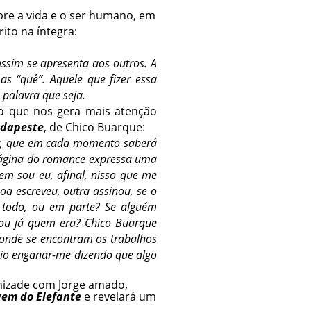
bre a vida e o ser humano, em
ito na íntegra:
ssim se apresenta aos outros. A
s “quê”. Aquele que fizer essa
palavra que seja.
 o que nos gera mais atenção
dapeste
, de Chico Buarque:
or, que em cada momento saberá
página do romance expressa uma
uem sou eu, afinal, nisso que me
oa escreveu, outra assinou, se o
 todo, ou em parte? Se alguém
 sou já quem era? Chico Buarque
onde se encontram os trabalhos
reio enganar-me dizendo que algo
mizade com Jorge amado,
gem do Elefante
e revelará um