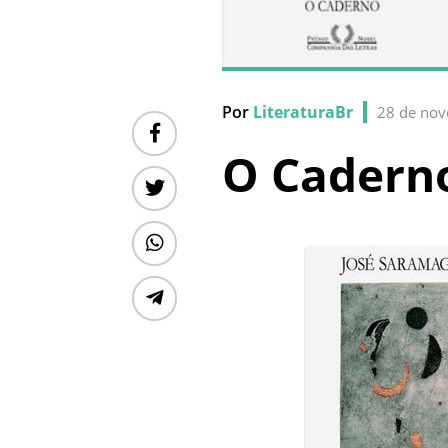
Por
LiteraturaBr
28 de no
O Cadern