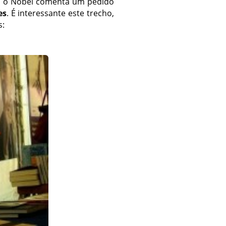
, o Nobel comenta um pedido
es
. É interessante este trecho,
s: