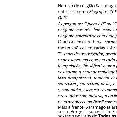
Nem só de religião Saramago 
entradas como
Biografias; 10
Quê?
As perguntas: “Quem és?” ou “”
pergunta que não tem resposta
pergunta enfrenta-se com uma p
O autor, em seu blog, comen
mesmo são as entradas sobre a
“O mais desassosegador, porém
onde estava, mas que em cada 
interpelação “filosófica” e uma
ensinaram a chamar realidade? U
livro desapareceu, também de
sobreviveu, sobreviveu neste, 
ousou muito, escreveu cruzand
executados com mestria, a da li
novo aconteceu no Brasil com est
Mais à frente, Saramago fala
sobre Borges e sua escrita. E
segredo por trás de
Todos o