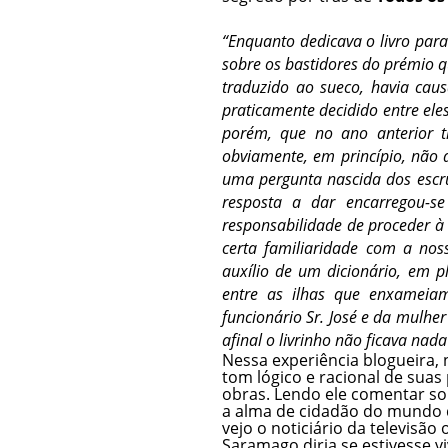
“Enquanto dedicava o livro para
sobre os bastidores do prémio qu
traduzido ao sueco, havia cau
praticamente decidido entre ele
porém, que no ano anterior t
obviamente, em princípio, não d
uma pergunta nascida dos escrú
resposta a dar encarregou-s
responsabilidade de proceder à 
certa familiaridade com a nos
auxílio de um dicionário, em 
entre as ilhas que enxameiam
funcionário Sr. José e da mulhe
afinal o livrinho não ficava nada
Nessa experiência blogueira,
tom lógico e racional de suas
obras. Lendo ele comentar so
a alma de cidadão do mundo 
vejo o noticiário da televisão 
Saramago diria se estivesse v