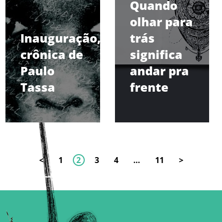
Quando
olhar para
Inauguração,
trás
crônica de
significa
Paulo
andar pra
Tassa
frente
<
1
2
3
4
…
11
>