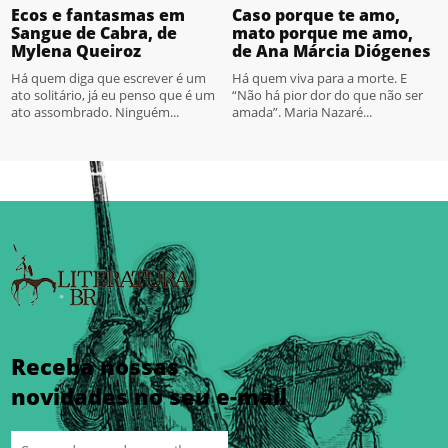
Ecos e fantasmas em
Caso porque te amo,
Sangue de Cabra, de
mato porque me amo,
Mylena Queiroz
de Ana Márcia Diógenes
Há quem diga que escrever é um
Há quem viva para a morte. E
ato solitário, já eu penso que é um
“Não há pior dor do que não ser
ato assombrado. Ninguém...
amada”. Maria Nazaré...
Receba nossas
novidades no seu e-mail