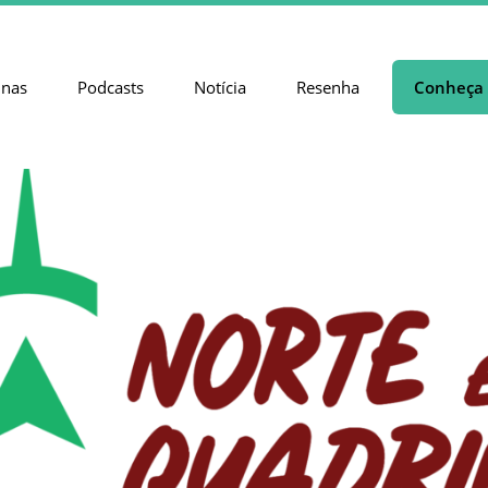
unas
Podcasts
Notícia
Resenha
Conheça 