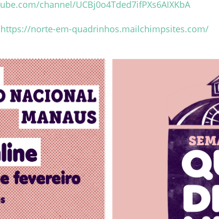
tube.com/channel/UCBj0o4Tded7ifPXs6AIXKbA
:
https://norte-em-quadrinhos.mailchimpsites.com/