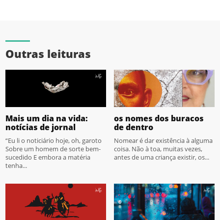
Outras leituras
Mais um dia na vida:
os nomes dos buracos
notícias de jornal
de dentro
“Eu li o noticiário hoje, oh, garoto
Nomear é dar existência à alguma
Sobre um homem de sorte bem-
coisa. Não à toa, muitas vezes,
sucedido E embora a matéria
antes de uma criança existir, os...
tenha...