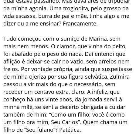
qual estava passando. Mas dava ares de tripudiar
da minha agonia. Uma troglodita, pelo grosso da
vida escassa, burra de pai e mãe, tinha algo a me
dizer ou a me ensinar? Francamente.
Tudo começou com o sumiço de Marina, sem
mais nem menos. O clamor, que vinha do peito,
foi abafado pelo peso do nada. Daí entendi que
aflição é deixar-se cair no vazio, sem arreios nem
freios. Por vontade própria, ainda que suspeitasse
de minha ojeriza por sua figura selvática, Zulmira
passou a vir mais do que o necessário, sem
receber um centavo extra, claro. A infeliz, que
conheço há uns vinte anos, da jornada servil à
minha mãe, se sentia decerto obrigada a cuidar
também de mim: “Como um filho; você é como
um filho pra mim, Seu Carlos”. Quem chama um
filho de “Seu fulano”? Patética.