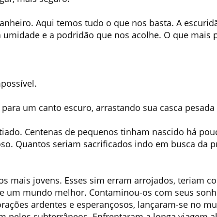
anheiro. Aqui temos tudo o que nos basta. A escurid
 a umidade e a podridão que nos acolhe. O que mais
possível.
para um canto escuro, arrastando sua casca pesada 
tiado. Centenas de pequenos tinham nascido há pouc
oso. Quantos seriam sacrificados indo em busca da p
s mais jovens. Esses sim erram arrojados, teriam c
de um mundo melhor. Contaminou-os com seus sonhos
orações ardentes e esperançosos, lançaram-se no mu
am pelos subterrâneos. Enfrentaram a longa viagem a