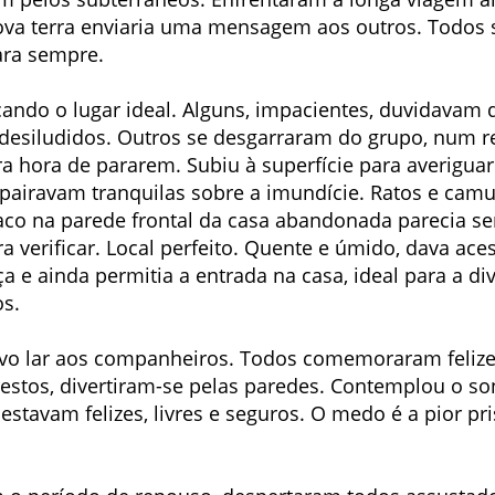
va terra enviaria uma mensagem aos outros. Todos 
ara sempre.
ndo o lugar ideal. Alguns, impacientes, duvidavam 
esiludidos. Outros se desgarraram do grupo, num ret
era hora de pararem. Subiu à superfície para averigua
s pairavam tranquilas sobre a imundície. Ratos e c
co na parede frontal da casa abandonada parecia ser
 verificar. Local perfeito. Quente e úmido, dava aces
ça e ainda permitia a entrada na casa, ideal para a 
os.
vo lar aos companheiros. Todos comemoraram felize
restos, divertiram-se pelas paredes. Contemplou o so
stavam felizes, livres e seguros. O medo é a pior p