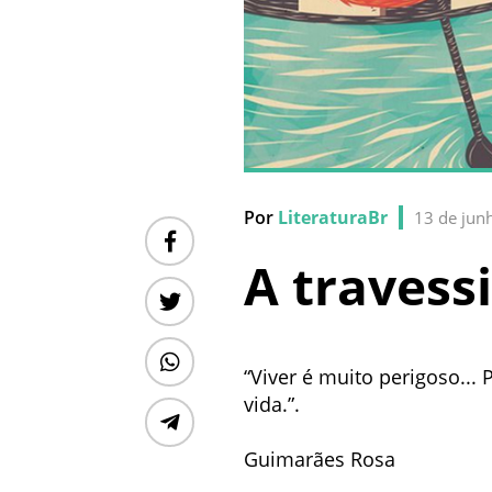
Por
LiteraturaBr
13 de jun
A travess
“Viver é muito perigoso...
vida.”.
Guimarães Rosa