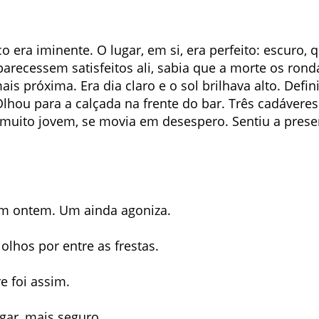
 era iminente. O lugar, em si, era perfeito: escuro, 
parecessem satisfeitos ali, sabia que a morte os ro
ais próxima. Era dia claro e o sol brilhava alto. Defi
 Olhou para a calçada na frente do bar. Três cadáver
muito jovem, se movia em desespero. Sentiu a pres
am ontem. Um ainda agoniza.
lhos por entre as frestas.
e foi assim.
gar, mais seguro.