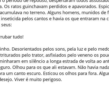
o período de repouso, despertaram todos assustad
a. Os ratos guinchavam perdidos e apavorados. Espiou
se acumulava no terreno. Alguns homens, munidos de 
 inseticida pelos cantos e havia os que entraram na 
 seus:
rrubar tudo!
nho. Desorientados pelos sons, pela luz e pelo medo
triturados pelo trator, asfixiados pelo veneno os po
inharam em silêncio a longa estrada de volta ao ant
eguro. Olhou para os que ali estavam. Não havia nada 
ra um canto escuro. Esticou os olhos para fora. Alg
desejo. Viver é muito perigoso.