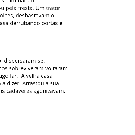
os. Um barulho
 pela fresta. Um trator
foices, desbastavam o
casa derrubando portas e
, dispersaram-se.
ucos sobreviveram voltaram
igo lar. A velha casa
a dizer. Arrastou a sua
uns cadáveres agonizavam.