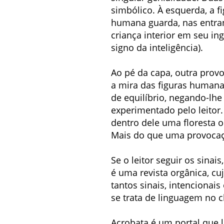
simbólico. À esquerda, a f
humana guarda, nas entranh
criança interior em seu in
signo da inteligência).
Ao pé da capa, outra provo
a mira das figuras humanas
de equilíbrio, negando-lhe 
experimentado pelo leitor.
dentro dele uma floresta 
Mais do que uma provocaçã
Se o leitor seguir os sina
é uma revista orgânica, cu
tantos sinais, intencionai
se trata de linguagem no c
Acrobata é um portal que 