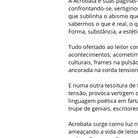
A Acrobata e suas páginas
confrontando-se, vertigino
que sublinha o abismo que 
sabermos o que é real, o 
Forma, substância, a estét
Tudo ofertado ao leitor co
acontecimentos, acometimen
culturais, frames na pulsã
ancorada na corda tensiona
E numa outra tessitura de 
tensão, provoca vertigem d
linguagem poética em fart
trupe de geniais, escritore
Acrobata surge como luz 
ameaçando a vida de leitor