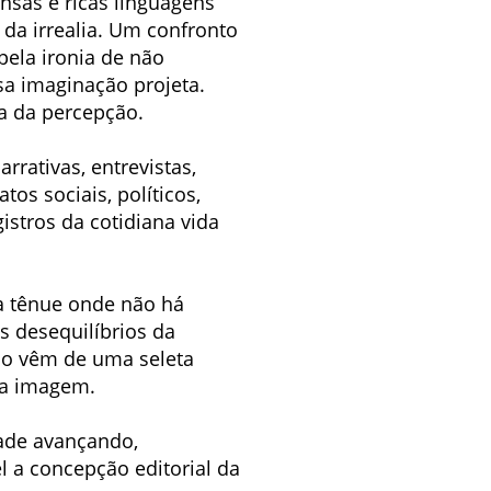
nsas e ricas linguagens
 da irrealia. Um confronto
pela ironia de não
sa imaginação projeta.
za da percepção.
rrativas, entrevistas,
os sociais, políticos,
istros da cotidiana vida
ha tênue onde não há
s desequilíbrios da
ção vêm de uma seleta
 da imagem.
ade avançando,
l a concepção editorial da