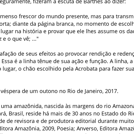
 seguramente, fizeram a escuta de Barthes ao dizer:
o imenso frescor do mundo presente, mas para transm
rta; diante da página branca, no momento de escol
 lugar na história e provar que ele lhes assume os d
e o que vê; ..."
rafação de seus efeitos ao provocar rendição e redenç
Essa é a linha tênue de sua ação e função. A linha, a 
o lugar, o chão escolhido pela Acrobata para fazer sua
a, véspera de um outono no Rio de Janeiro, 2017.
, uma amazônida, nascida às margens do rio Amazon
á, Brasil, reside há mais de 30 anos no Estado do Ri
ade de revisora e de produtora editorial durante muit
Editora Amazônia, 2009, Poesia; Anverso, Editora Amaz