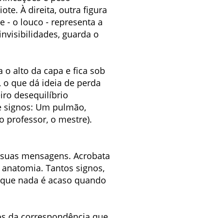
e. À direita, outra figura
 - o louco - representa a
invisibilidades, guarda o
 o alto da capa e fica sob
, o que dá ideia de perda
iro desequilíbrio
de signos: Um pulmão,
 professor, o mestre).
de suas mensagens. Acrobata
a anatomia. Tantos signos,
is que nada é acaso quando
os da correspondência que