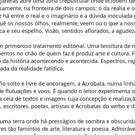
-janelas abre uma zona crepuscular onde eclodem de
samente, na fronteira de dois campos: o da realia e o
há entre o real e o imaginário e a dúvida inoculada 
quê os nossos olhos, realmente, veem ou o que a nos
ica e seu espelho. Visão, sentidos aflorados, a agude
m primoroso tratamento editorial. Uma tessitura de na
tos no chão de quem faz é produz arte e cultura. Fat
o da história acontecendo e acontecida. Espectros, reg
da da realidade fatídica.
fio solto e livre de ancoragem, a Acrobata, numa lin
e flutuações e voos. É quando o leitor experimenta o
a ceia de textos e imagens cuja concepção e realiza
s, escritores, poetas, artistas e Acrobatas do verbo e
numa terra onde há presságios de sombra e obscurid
es tão famintos de arte, literatura e poesia. Admiráve