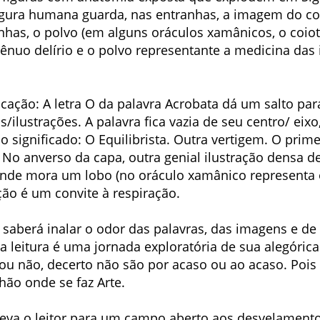
igura humana guarda, nas entranhas, a imagem do coiot
as, o polvo (em alguns oráculos xamânicos, o coiote
gênuo delírio e o polvo representante a medicina das 
cação: A letra O da palavra Acrobata dá um salto para
/ilustrações. A palavra fica vazia de seu centro/ eixo
o significado: O Equilibrista. Outra vertigem. O prime
 No anverso da capa, outra genial ilustração densa 
onde mora um lobo (no oráculo xamânico representa o
o é um convite à respiração.
is, saberá inalar o odor das palavras, das imagens e 
ja leitura é uma jornada exploratória de sua alegóric
s ou não, decerto não são por acaso ou ao acaso. Po
hão onde se faz Arte.
leva o leitor para um campo aberto aos desvelament