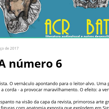
ço de 2017
A número 6
sta. O vernáculo apontando para o leitor-alvo. Uma p
e a corda - a provocar maravilhamento. O efeito: a ve
spanto na visão da capa da revista, primorosa arte gr
s figuras com anatomia exposta que explodem em Sig