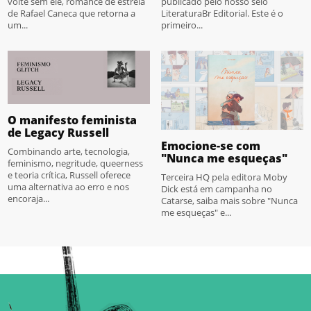
volte sem ele, romance de estreia
publicado pelo nosso selo
de Rafael Caneca que retorna a
LiteraturaBr Editorial. Este é o
um...
primeiro...
O manifesto feminista
de Legacy Russell
Emocione-se com
Combinando arte, tecnologia,
"Nunca me esqueças"
feminismo, negritude, queerness
e teoria crítica, Russell oferece
Terceira HQ pela editora Moby
uma alternativa ao erro e nos
Dick está em campanha no
encoraja...
Catarse, saiba mais sobre "Nunca
me esqueças" e...