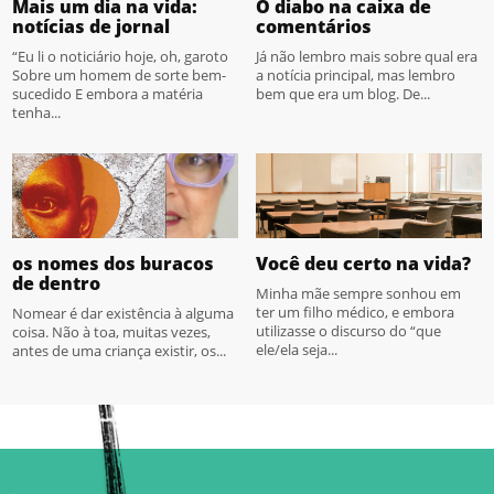
Mais um dia na vida:
O diabo na caixa de
notícias de jornal
comentários
“Eu li o noticiário hoje, oh, garoto
Já não lembro mais sobre qual era
Sobre um homem de sorte bem-
a notícia principal, mas lembro
sucedido E embora a matéria
bem que era um blog. De...
tenha...
os nomes dos buracos
Você deu certo na vida?
de dentro
Minha mãe sempre sonhou em
ter um filho médico, e embora
Nomear é dar existência à alguma
utilizasse o discurso do “que
coisa. Não à toa, muitas vezes,
ele/ela seja...
antes de uma criança existir, os...