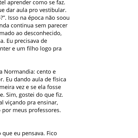
rtel aprender como se faz.
 dar aula pro vestibular.
o?”. Isso na época não soou
inda continua sem parecer
amado ao desconhecido,
a. Eu precisava de
ter e um filho logo pra
na Normandia: cento e
. Eu dando aula de física
eira vez e se ela fosse
e. Sim, gostei do que fiz.
l viçando pra ensinar,
o por meus professores.
o que eu pensava. Fico