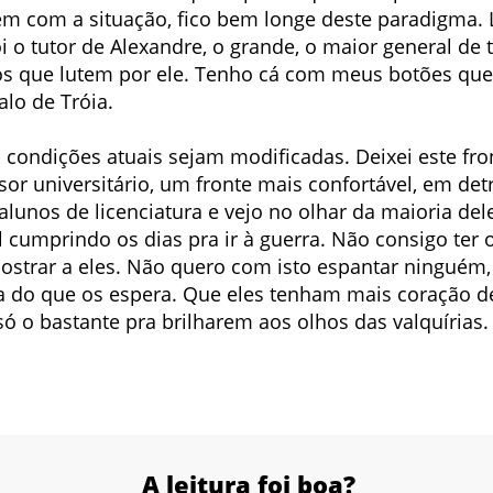
em com a situação, fico bem longe deste paradigma.
oi o tutor de Alexandre, o grande, o maior general de
s que lutem por ele. Tenho cá com meus botões que
alo de Tróia.
 condições atuais sejam modificadas. Deixei este fr
sor universitário, um fronte mais confortável, em d
alunos de licenciatura e vejo no olhar da maioria d
cumprindo os dias pra ir à guerra. Não consigo ter o
mostrar a eles. Não quero com isto espantar ninguém
a do que os espera. Que eles tenham mais coração d
só o bastante pra brilharem aos olhos das valquírias.
A leitura foi boa?