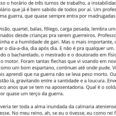
sso o horário de três turnos de trabalho, a instabilid
lário que já é bem sabido de todos por aí. Um profe
uma guerra, que quase sempre entra por madrugadas 
visão, quartel, balas, fôlego, carga pesada, lembra u
ados desde crianças pra serem guerreiros. Professo
tinha e a humildade de gari. Mas o mais importante, 
r o dia-a-dia, dia após dia. E não é pra qualquer u
ndo o bacharelado, o mestrado e o doutorado em físi
ti o motor. Foram tantas flechas que vi voando em nov
como um bom espartano, continuei até onde pude. V
is aprendi que na guerra não se leva peso morto. Ou
tão lá, gravitando entre a santidade e a loucura. E
nco anos que se tem na aposentadoria. Qual é o solda
 por quase um terço da guerra.
veria ter toda a alma inundada da calmaria ateniense
esse. No meu reino, ah, se eu o tivesse, eu como rei fa