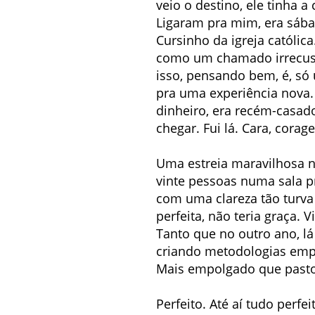
veio o destino, ele tinha a
Ligaram pra mim, era sába
Cursinho da igreja católic
como um chamado irrecusáv
isso, pensando bem, é, s
pra uma experiência nova.
dinheiro, era recém-casad
chegar. Fui lá. Cara, cora
Uma estreia maravilhosa n
vinte pessoas numa sala pr
com uma clareza tão turva 
perfeita, não teria graça. 
Tanto que no outro ano, l
criando metodologias empí
Mais empolgado que pasto
Perfeito. Até aí tudo per