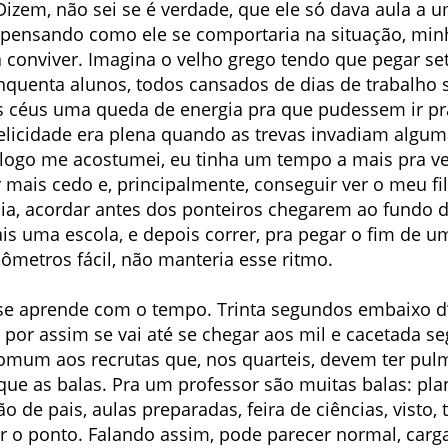
izem, não sei se é verdade, que ele só dava aula a 
 pensando como ele se comportaria na situação, min
 conviver. Imagina o velho grego tendo que pegar s
quenta alunos, todos cansados de dias de trabalho 
céus uma queda de energia pra que pudessem ir pr
licidade era plena quando as trevas invadiam alguma
logo me acostumei, eu tinha um tempo a mais pra ve
r mais cedo e, principalmente, conseguir ver o meu f
dia, acordar antes dos ponteiros chegarem ao fundo 
s uma escola, e depois correr, pra pegar o fim de u
lômetros fácil, não manteria esse ritmo.
se aprende com o tempo. Trinta segundos embaixo d’
E por assim se vai até se chegar aos mil e cacetada 
comum aos recrutas que, nos quarteis, devem ter pul
 que as balas. Pra um professor são muitas balas: pla
de pais, aulas preparadas, feira de ciências, visto, t
inar o ponto. Falando assim, pode parecer normal, car