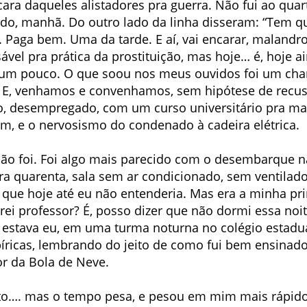
 cara daqueles alistadores pra guerra. Não fui ao qua
do, manhã. Do outro lado da linha disseram: “Tem que
a. Paga bem. Uma da tarde. E aí, vai encarar, malandr
el pra prática da prostituição, mas hoje… é, hoje a
ó um pouco. O que soou nos meus ouvidos foi um ch
 E, venhamos e convenhamos, sem hipótese de recus
o, desempregado, com um curso universitário pra man
gem, e o nervosismo do condenado à cadeira elétrica.
ão foi. Foi algo mais parecido com o desembarque 
a quarenta, sala sem ar condicionado, sem ventilador
que hoje até eu não entenderia. Mas era a minha prim
Virei professor? É, posso dizer que não dormi essa noit
á estava eu, em uma turma noturna no colégio estadua
ricas, lembrando do jeito de como fui bem ensinad
r da Bola de Neve.
feito…. mas o tempo pesa, e pesou em mim mais rápid