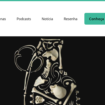
unas
Podcasts
Notícia
Resenha
Conheça 