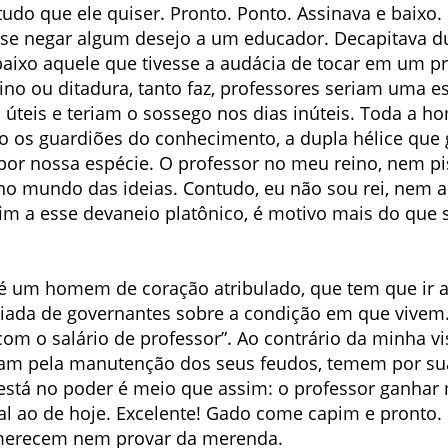
tudo que ele quiser. Pronto. Ponto. Assinava e baixo.
se negar algum desejo a um educador. Decapitava du
baixo aquele que tivesse a audácia de tocar em um pr
ino ou ditadura, tanto faz, professores seriam uma e
 úteis e teriam o sossego nos dias inúteis. Toda a h
ão os guardiões do conhecimento, a dupla hélice que
por nossa espécie. O professor no meu reino, nem pis
 no mundo das ideias. Contudo, eu não sou rei, nem a
fim a esse devaneio platônico, é motivo mais do que s
é um homem de coração atribulado, que tem que ir a
 piada de governantes sobre a condição em que vivem
om o salário de professor”. Ao contrário da minha v
ezam pela manutenção dos seus feudos, temem por sua
stá no poder é meio que assim: o professor ganhar 
l ao de hoje. Excelente! Gado come capim e pronto.
 merecem nem provar da merenda.