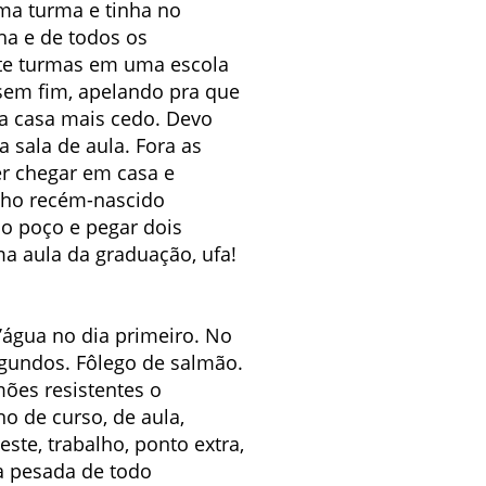
uma turma e tinha no
ha e de todos os
ete turmas em uma escola
sem fim, apelando pra que
a casa mais cedo. Devo
 sala de aula. Fora as
r chegar em casa e
ilho recém-nascido
do poço e pegar dois
ma aula da graduação, ufa!
água no dia primeiro. No
segundos. Fôlego de salmão.
mões resistentes o
no de curso, de aula,
este, trabalho, ponto extra,
ga pesada de todo