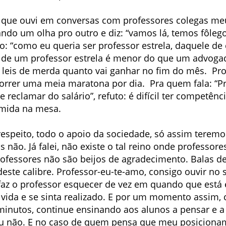
s que ouvi em conversas com professores colegas meu
ndo um olha pro outro e diz: “vamos lá, temos fôlego
o: “como eu queria ser professor estrela, daquele de
rio de um professor estrela é menor do que um advog
leis de merda quanto vai ganhar no fim do mês. Prof
orrer uma meia maratona por dia. Pra quem fala: “P
e reclamar do salário”, refuto: é difícil ter competên
omida na mesa.
respeito, todo o apoio da sociedade, só assim teremo
 não. Já falei, não existe o tal reino onde professor
ofessores não são beijos de agradecimento. Balas d
deste calibre. Professor-eu-te-amo, consigo ouvir no 
 faz o professor esquecer de vez em quando que está 
vida e se sinta realizado. E por um momento assim, 
 minutos, continue ensinando aos alunos a pensar e
ou não. E no caso de quem pensa que meu posicionam