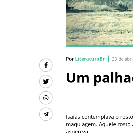
Por
LiteraturaBr
29 de abr
Um palha
Isaías contemplava o rost
maquiagem. Aquele rosto a
aspereza.