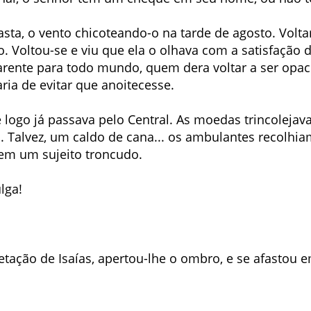
asta, o vento chicoteando-o na tarde de agosto. Volta
o. Voltou-se e viu que ela o olhava com a satisfação d
arente para todo mundo, quem dera voltar a ser opac
ia de evitar que anoitecesse.
e logo já passava pelo Central. As moedas trincolej
s. Talvez, um caldo de cana... os ambulantes recolhi
 em um sujeito troncudo.
lga!
etação de Isaías, apertou-lhe o ombro, e se afastou e