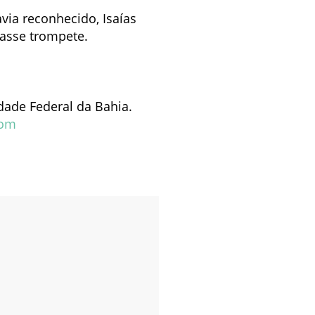
avia reconhecido, Isaías
casse trompete.
dade Federal da Bahia.
com