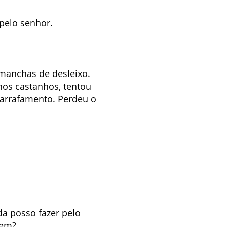
pelo senhor.
manchas de desleixo.
hos castanhos, tentou
garrafamento. Perdeu o
a posso fazer pelo
tem?