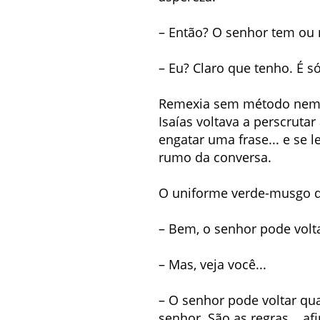
– Então? O senhor tem ou 
– Eu? Claro que tenho. É só
Remexia sem método nem ob
Isaías voltava a perscrut
engatar uma frase... e se
rumo da conversa.
O uniforme verde-musgo d
– Bem, o senhor pode volt
– Mas, veja você...
– O senhor pode voltar qu
senhor. São as regras... 