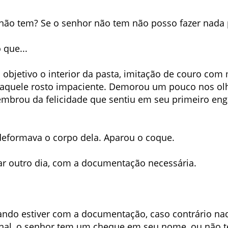
não tem? Se o senhor não tem não posso fazer nada 
 que...
jetivo o interior da pasta, imitação de couro com 
ar aquele rosto impaciente. Demorou um pouco nos ol
 lembrou da felicidade que sentiu em seu primeiro en
eformava o corpo dela. Aparou o coque.
ar outro dia, com a documentação necessária.
ando estiver com a documentação, caso contrário nad
afinal, o senhor tem um cheque em seu nome, ou não 