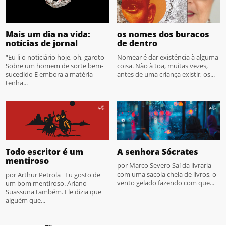
Mais um dia na vida:
os nomes dos buracos
notícias de jornal
de dentro
“Eu li o noticiário hoje, oh, garoto
Nomear é dar existência à alguma
Sobre um homem de sorte bem-
coisa. Não à toa, muitas vezes,
sucedido E embora a matéria
antes de uma criança existir, os...
tenha...
Todo escritor é um
A senhora Sócrates
mentiroso
por Marco Severo Saí da livraria
com uma sacola cheia de livros, o
por Arthur Petrola Eu gosto de
vento gelado fazendo com que...
um bom mentiroso. Ariano
Suassuna também. Ele dizia que
alguém que...