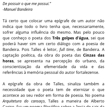
De possuir o que me possui.”
-Manuel Bandeira
Tá certo que colocar uma epígrafe de um autor não
indica que todo o livro tenha que, necessariamente,
sofrer alguma influência do mesmo. Mas pelo pouco
que conheço o poeta dos
Três golpes d'água
, sei que
poderá haver sim um certo diálogo com a poesia de
Bandeira. Pois Talles é leitor,
full time
, de Bandeira. A
captação poética, da obra do poeta das
Cinzas das
horas
, se apresenta na percepção do urbano, da
conscientização da efemeridade da vida e das
referências à memória pessoal do autor fortalezense.
A epígrafe da obra de Talles, sinaliza também a
necessidade que o poeta tem de eternizar o que
acontece ao seu redor em forma de poesia. No poema
Arquitetura do cansaço
, Talles a maneira de Alberto
Caeiro, faz um poema filosófico sobre a ânsia de sair da