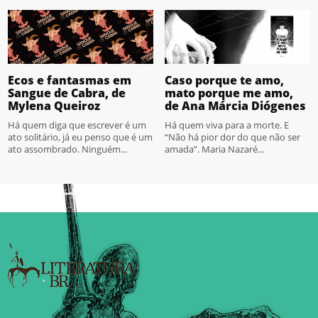
Ecos e fantasmas em
Caso porque te amo,
Sangue de Cabra, de
mato porque me amo,
Mylena Queiroz
de Ana Márcia Diógenes
Há quem diga que escrever é um
Há quem viva para a morte. E
ato solitário, já eu penso que é um
“Não há pior dor do que não ser
ato assombrado. Ninguém...
amada”. Maria Nazaré...