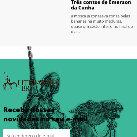
Três contos de Emerson
da Cunha
a mosca já zonzeava zonza pelas
bananas há muito maduras,
quase um cesto inteiro no final do
dia,...
Receba nossas
novidades no seu e-mail