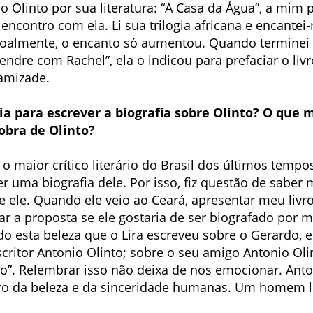
nio Olinto por sua literatura: “A Casa da Água”, a mi
ncontro com ela. Li sua trilogia africana e encantei-
oalmente, o encanto só aumentou. Quando terminei d
endre com Rachel”, ela o indicou para prefaciar o livr
 amizade.
eia para escrever a biografia sobre Olinto? O que 
 obra de Olinto?
oi o maior crítico literário do Brasil dos últimos tempo
 uma biografia dele. Por isso, fiz questão de saber 
e ele. Quando ele veio ao Ceará, apresentar meu livr
ar a proposta se ele gostaria de ser biografado por 
o esta beleza que o Lira escreveu sobre o Gerardo, 
scritor Antonio Olinto; sobre o seu amigo Antonio O
isso”. Relembrar isso não deixa de nos emocionar. Ant
aro da beleza e da sinceridade humanas. Um homem 