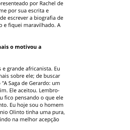
m presenteado por Rachel de
me por sua escrita e
e escrever a biografia de
o e fiquei maravilhado. A
mais o motivou a
s e grande africanista. Eu
mais sobre ele; de buscar
o “A Saga de Gerardo: um
mim. Ele aceitou. Lembro-
eu fico pensando o que ele
linto. Eu hoje sou o homem
onio Olinto tinha uma pura,
lindo na melhor acepção