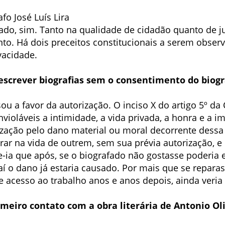
fo José Luís Lira
ado, sim. Tanto na qualidade de cidadão quanto de jur
to. Há dois preceitos constitucionais a serem obser
vacidade.
e escrever biografias sem o consentimento do biog
, sou a favor da autorização. O inciso X do artigo 5º d
nvioláveis a intimidade, a vida privada, a honra e a
ização pelo dano material ou moral decorrente dessa 
ar na vida de outrem, sem sua prévia autorização, e 
-ia que após, se o biografado não gostasse poderia e
í o dano já estaria causado. Por mais que se reparas
 acesso ao trabalho anos e anos depois, ainda veria 
rimeiro contato com a obra literária de Antonio Ol