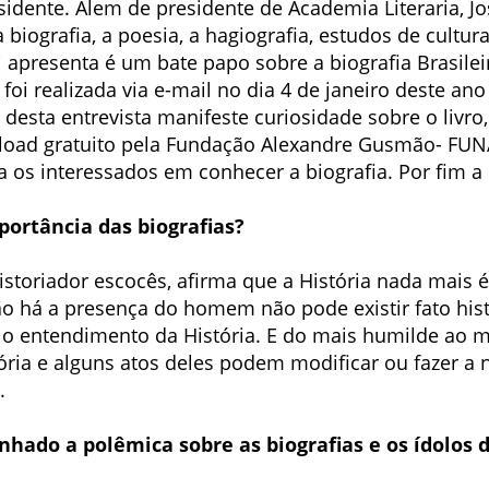
esidente. Alem de presidente de Academia Literaria, Jo
 biografia, a poesia, a hagiografia, estudos de cultur
ui apresenta é um bate papo sobre a biografia Brasile
 foi realizada via e-mail no dia 4 de janeiro deste a
esta entrevista manifeste curiosidade sobre o livro,
load gratuito pela Fundação Alexandre Gusmão- FUNA
a os interessados em conhecer a biografia. Por fim a 
portância das biografias?
, historiador escocês, afirma que a História nada mai
o há a presença do homem não pode existir fato histó
o entendimento da História. E do mais humilde ao m
ria e alguns atos deles podem modificar ou fazer a no
.
hado a polêmica sobre as biografias e os ídolos 