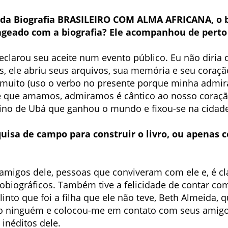
ta da Biografia BRASILEIRO COM ALMA AFRICANA, o
eado com a biografia? Ele acompanhou de perto o
e declarou seu aceite num evento público. Eu não dir
as, ele abriu seus arquivos, sua memória e seu coraçã
o muito (uso o verbo no presente porque minha adm
 de que amamos, admiramos é cântico ao nosso coraçã
nino de Ubá que ganhou o mundo e fixou-se na cidad
squisa de campo para construir o livro, ou apenas 
ios amigos dele, pessoas que conviveram com ele e, é cl
obiográficos. Também tive a felicidade de contar com
into que foi a filha que ele não teve, Beth Almeida, 
ninguém e colocou-me em contato com seus amigos,
inéditos dele.