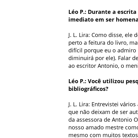
Léo P.: Durante a escri
imediato em ser homenag
J. L. Lira: Como disse, el
perto a feitura do livro, m
difícil porque eu o admir
diminuirá por ele). Falar
ao escritor Antonio, o me
Léo P.: Você utilizou pe
bibliográficos?
J. L. Lira: Entrevistei vár
que não deixam de ser aut
da assessora de Antonio Ol
nosso amado mestre como 
mesmo com muitos textos 