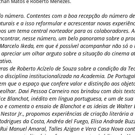
athan Matos e Roberto Menezes.
o número. Contentes com a boa recepção do número de 
urais e a isso reformular e acrescentar novas experiên
mos um tema central norteador para os colaboradores. 
á encontrar, nesse número, um belo panorama sobre a pr
 Marcelo Ikeda, em que é possível acompanhar não só o 
apreciar um olhar arguto sobre a situação do cinema at
ativo.
as de Roberto Acízelo de Souza sobre a condição da Teo
 disciplina institucionalizada na Academia. De Portugal
em que o espaço que confere valor e distinção aos objet
treolhar. Davi Pessoa Carneiro nos brindou com dois tex
rice Blanchot, inédito em língua portuguesa, e um de sua
o e comenta o ensaio de Blanchot e as ideias de Walter 
 Nestor Jr., propomos experiências de criação literária a
drigues da Costa, Andréa del Fuego, Elisa Andrade Buzz
, Rui Manuel Amaral, Talles Azigon e Vera Casa Nova con