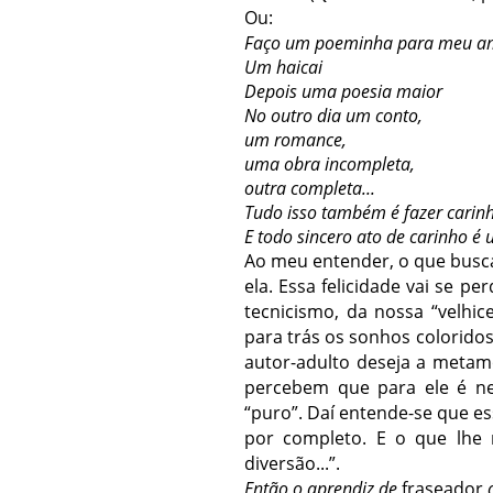
Ou:
Faço um poeminha para meu a
Um haicai
Depois uma poesia maior
No outro dia um conto,
um romance,
uma obra incompleta,
outra completa...
Tudo isso também é fazer carin
E todo sincero ato de carinho é 
Ao meu entender, o que busca 
ela. Essa felicidade vai se 
tecnicismo, da nossa “velh
para trás os sonhos coloridos
autor-adulto deseja a metam
percebem que para ele é nec
“puro”. Daí entende-se que e
por completo. E o que lhe
diversão...”.
Então o aprendiz de
fraseador