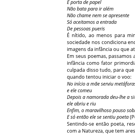
É porta de papel
Não bata para ir além
Não chame nem se apresente
Só aceitamos a entrada
De pessoas pueris
É nítido, ao menos para mi
sociedade nos condiciona en
imagens da infância ou que at
Em seus poemas, passamos a 
infância como fator primor
culpada disso tudo, para que
quando tentou iniciar o voo:
No início a mãe serviu metáfora
e ele comeu
Depois a namorada deu-lhe a
s
ele abriu e riu
Enfim, o maravilhoso pouso sob
E só então ele se sentiu poeta
(P
Sentindo-se então poeta, res
com a Natureza, que tem ares,