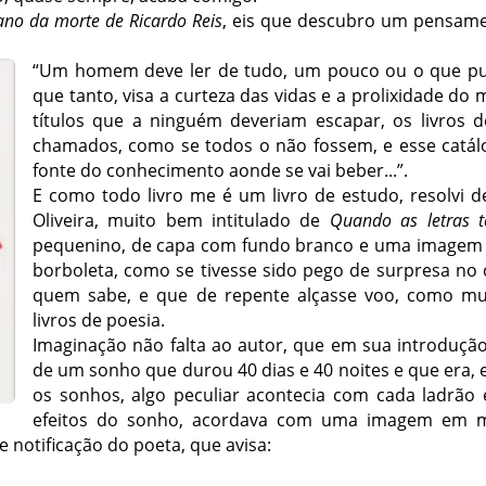
ano da morte de Ricardo Reis
, eis que descubro um pensame
“Um homem deve ler de tudo, um pouco ou o que pud
que tanto, visa a curteza das vidas e a prolixidade d
títulos que a ninguém deveriam escapar, os livros 
chamados, como se todos o não fossem, e esse catálo
fonte do conhecimento aonde se vai beber...”.
E como todo livro me é um livro de estudo, resolvi de
Oliveira, muito bem intitulado de
Quando as letras 
pequenino, de capa com fundo branco e uma imagem 
borboleta, como se tivesse sido pego de surpresa no
quem sabe, e que de repente alçasse voo, como mui
livros de poesia.
Imaginação não falta ao autor, que em sua introdução 
de um sonho que durou 40 dias e 40 noites e que era, 
os sonhos, algo peculiar acontecia com cada ladrão 
efeitos do sonho, acordava com uma imagem em m
otificação do poeta, que avisa: