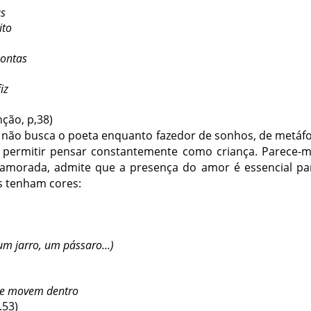
us
ito
pontas
iz
nção, p,38)
não busca o poeta enquanto fazedor de sonhos, de metáfo
 permitir pensar constantemente como criança. Parece
morada, admite que a presença do amor é essencial par
s tenham cores:
um jarro, um pássaro...)
se movem dentro
.53)