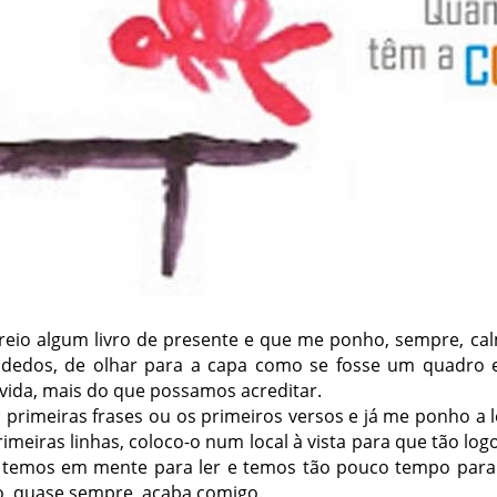
reio algum livro de presente e que me ponho, sempre, ca
 dedos, de olhar para a capa como se fosse um quadro e 
 vida, mais do que possamos acreditar.
primeiras frases ou os primeiros versos e já me ponho a le
meiras linhas, coloco-o num local à vista para que tão logo
e temos em mente para ler e temos tão pouco tempo para
so, quase sempre, acaba comigo.