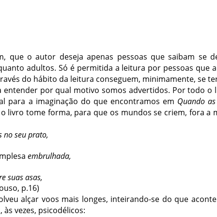
m, que o autor deseja apenas pessoas que saibam se d
quanto adultos. Só é permitida a leitura por pessoas que
ravés do hábito da leitura conseguem, minimamente, se ter
entender por qual motivo somos advertidos. Por todo o l
dial para a imaginação do que encontramos em
Quando as 
 o livro tome forma, para que os mundos se criem, fora a 
s no seu prato,
implesa
embrulhada,
re suas asas,
ouso, p.16)
olveu alçar voos mais longes, inteirando-se do que acon
 às vezes, psicodélicos: