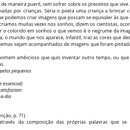
r de maneira pueril, sem sofrer sobre os preceitos que vive.
nadas por crianças. Seria o poeta uma criança a brincar 
e podemos criar imagens que possam se equivaler às que
riamos muitas vezes nos sonhos, dizem os cientistas, oco
r o colorido em sonhos o que vemos é o negrume da imag
ira, o mundo que nos aparece, infantil, traz as cores que 
s poemas sejam acompanhados de imagens que foram pintad
 homem ambicioso que quis inventar outro tempo, ou que
s.
pelos pequenos
e essencial)
satisfaziam
-a-dia
enção, p. 71)
através da composição das próprias palavras que se