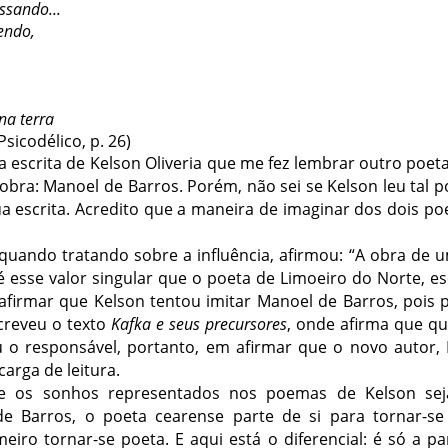
ssando...
endo,
na terra
Psicodélico, p. 26)
na escrita de Kelson Oliveria que me fez lembrar outro po
obra: Manoel de Barros. Porém, não sei se Kelson leu tal 
a escrita. Acredito que a maneira de imaginar dos dois poe
 quando tratando sobre a influência, afirmou: “A obra de
 é esse valor singular que o poeta de Limoeiro do Norte, e
afirmar que Kelson tentou imitar Manoel de Barros, pois 
creveu o texto
Kafka e seus precursores
, onde afirma que q
u o responsável, portanto, em afirmar que o novo autor, 
arga de leitura.
 os sonhos representados nos poemas de Kelson sej
e Barros, o poeta cearense parte de si para tornar-se
iro tornar-se poeta. E aqui está o diferencial: é só a p