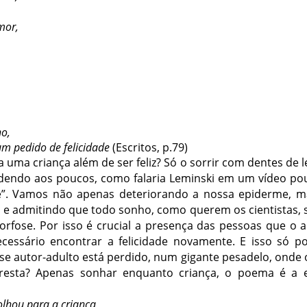
mor,
ho,
um pedido de felicidade
(Escritos, p.79)
uma criança além de ser feliz? Só o sorrir com dentes de l
perdendo aos poucos, como falaria Leminski em um vídeo po
ice”. Vamos não apenas deteriorando a nossa epiderme, 
 e admitindo que todo sonho, como querem os cientistas, s
orfose. Por isso é crucial a presença das pessoas que 
essário encontrar a felicidade novamente. E isso só p
sse autor-adulto está perdido, num gigante pesadelo, onde
 resta? Apenas sonhar enquanto criança, o poema é a
olhou para a criança