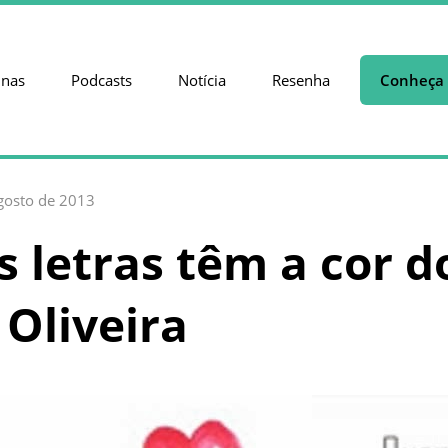
unas
Podcasts
Notícia
Resenha
Conheça 
gosto de 2013
 letras têm a cor d
 Oliveira