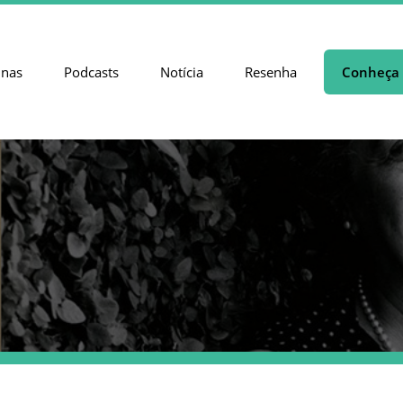
unas
Podcasts
Notícia
Resenha
Conheça 