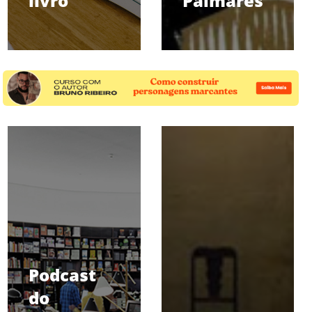
livro
Palmares
Podcast
do