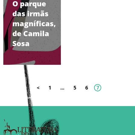
O parque
das irmãs
magníficas,
de Camila
Sosa
<
1
…
5
6
7