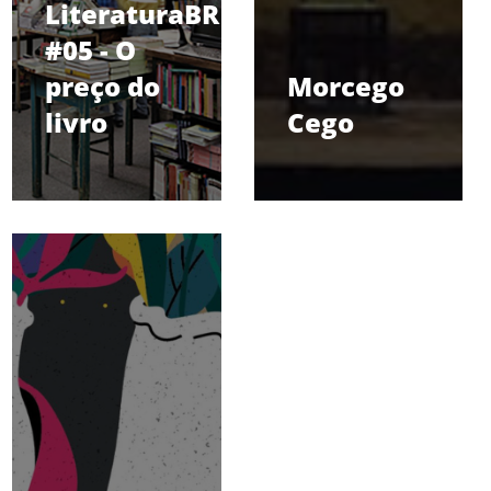
LiteraturaBR
#05 - O
preço do
Morcego
livro
Cego