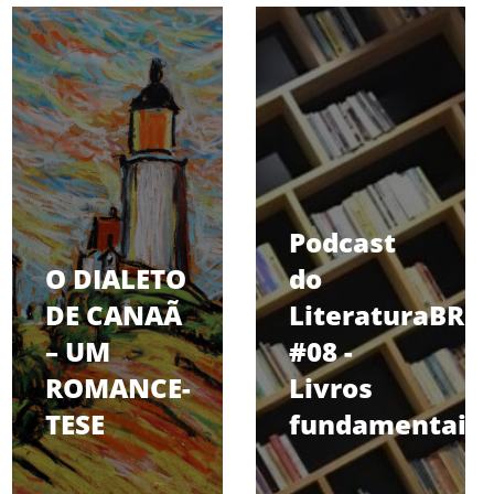
Podcast
O DIALETO
do
DE CANAÃ
LiteraturaBR
– UM
#08 -
ROMANCE-
Livros
TESE
fundamentais