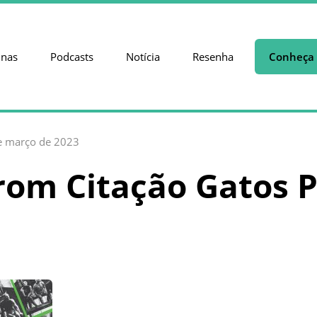
unas
Podcasts
Notícia
Resenha
Conheça 
e março de 2023
om Citação Gatos P