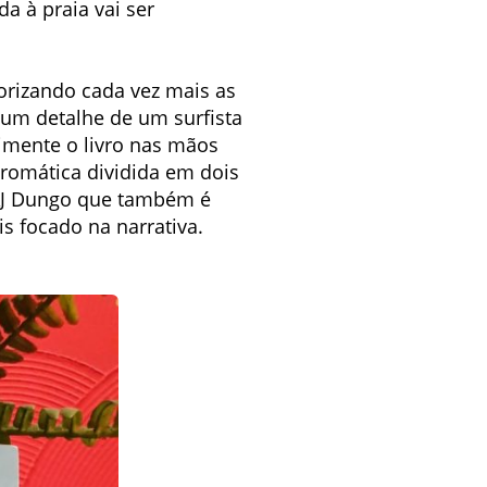
a à praia vai ser
orizando cada vez mais as
e um detalhe de um surfista
imente o livro nas mãos
romática dividida em dois
e AJ Dungo que também é
is focado na narrativa.