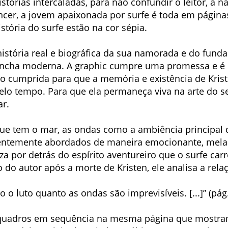
tórias intercaladas, para não confundir o leitor, a n
âncer, a jovem apaixonada por surfe é toda em página
istória do surfe estão na cor sépia.
istória real e biográfica da sua namorada e do fund
ncha moderna. A graphic cumpre uma promessa e é e
o cumprida para que a memória e existência de Kris
lo tempo. Para que ela permaneça viva na arte do s
r.
ue tem o mar, as ondas como a ambiência principal d
quentemente abordados de maneira emocionante, mela
eza por detrás do espírito aventureiro que o surfe car
 do autor após a morte de Kristen, ele analisa a rel
o o luto quanto as ondas são imprevisíveis. [...]” (pág
equadros em sequência na mesma página que mostram