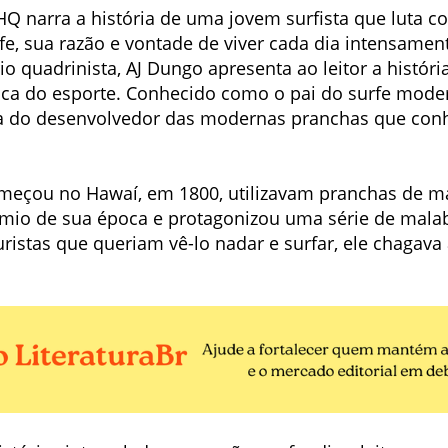
Q narra a história de uma jovem surfista que luta c
, sua razão e vontade de viver cada dia intensamente
io quadrinista, AJ Dungo apresenta ao leitor a históri
tica do esporte. Conhecido como o pai do surfe mo
ória do desenvolvedor das modernas pranchas que co
omeçou no Hawaí, em 1800, utilizavam pranchas de m
ímio de sua época e protagonizou uma série de mal
uristas que queriam vê-lo nadar e surfar, ele chagav