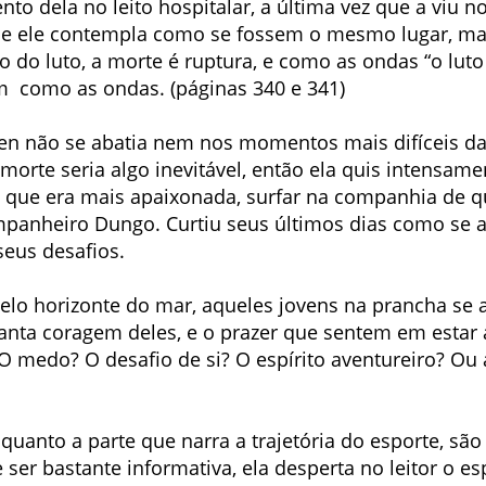
o dela no leito hospitalar, a última vez que a viu no
ue ele contempla como se fossem o mesmo lugar, ma
o do luto, a morte é ruptura, e como as ondas “o lut
em como as ondas. (páginas 340 e 341)
isten não se abatia nem nos momentos mais difíceis da
morte seria algo inevitável, então ela quis intensa
lo que era mais apaixonada, surfar na companhia de
ompanheiro Dungo. Curtiu seus últimos dias como se a
seus desafios.
elo horizonte do mar, aqueles jovens na prancha se
anta coragem deles, e o prazer que sentem em estar a
 medo? O desafio de si? O espírito aventureiro? Ou a
 quanto a parte que narra a trajetória do esporte, sã
er bastante informativa, ela desperta no leitor o esp