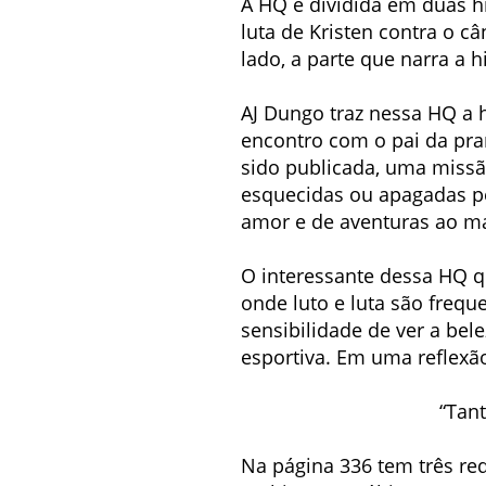
A HQ é dividida em duas his
luta de Kristen contra o c
lado, a parte que narra a h
AJ Dungo traz nessa HQ a h
encontro com o pai da pra
sido publicada, uma missã
esquecidas ou apagadas pe
amor e de aventuras ao ma
O interessante dessa HQ q
onde luto e luta são fre
sensibilidade de ver a bel
esportiva. Em uma reflexão
“Tant
Na página 336 tem três r