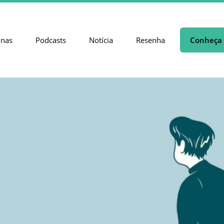
unas
Podcasts
Notícia
Resenha
Conheça 