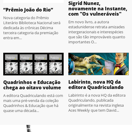
Sigrid Nunez,
novamente na Instante,
“Prêmio João do Rio”
com "Os vulneráveis"
Nova categoria do Prêmio
Em novo livro, a autora
Literário Biblioteca Nacional será
estadunidense retrata amizades
dedicada às crônicas Décima
intergeracionais e interespécies
terceira categoria da premiação
que são tão improváveis quanto
entra em...
importantes O...
Labirinto, nova HQ da
Quadrinhos e Educação
editora Quadriculando
chega ao oitavo volume
Labirinto é a nova HQ da editora
A editora Quadriculando está com
Quadriculando, publicada
mais uma pré-venda da coleção
originalmente na revista inglesa
Quadrinhos & Educação que há
Aces Weekly que tem David...
quase uma década...