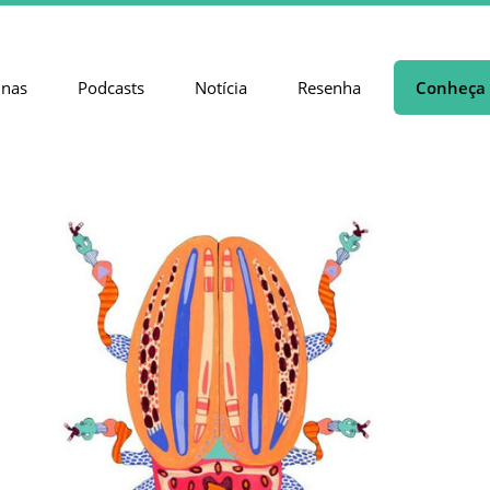
unas
Podcasts
Notícia
Resenha
Conheça 