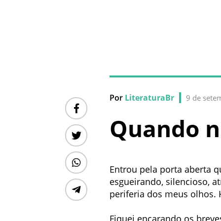
Por
LiteraturaBr
9 de sete
Quando n
Entrou pela porta aberta q
esgueirando, silencioso, a
periferia dos meus olhos. H
Fiquei encarando os brev