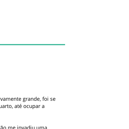
ivamente grande, foi se
uarto, até ocupar a
ntão me invadiu uma