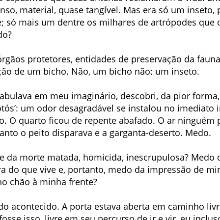
nso, material, quase tangível. Mas era só um inseto,
e; só mais um dentre os milhares de artrópodes que o
do?
órgãos protetores, entidades de preservação da fauna
nção de um bicho. Não, um bicho não: um inseto.
abulava em meu imaginário, descobri, da pior forma,
otós’: um odor desagradável se instalou no imediato 
go. O quarto ficou de repente abafado. O ar ninguém p
anto o peito disparava e a garganta-deserto. Medo.
de da morte matada, homicida, inescrupulosa? Medo 
a do que vive e, portanto, medo da impressão de min
no chão à minha frente?
 acontecido. A porta estava aberta em caminho livre
osse isso, livre em seu percurso de ir e vir, eu inclu