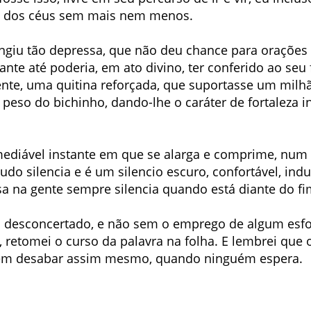
a dos céus sem mais nem menos.
tingiu tão depressa, que não deu chance para orações
jante até poderia, em ato divino, ter conferido ao seu 
ente, uma quitina reforçada, que suportasse um milhã
 peso do bichinho, dando-lhe o caráter de fortaleza i
remediável instante em que se alarga e comprime, num
udo silencia e é um silencio escuro, confortável, indu
a na gente sempre silencia quando está diante do fi
o desconcertado, e não sem o emprego de algum esf
 retomei o curso da palavra na folha. E lembrei que o
dem desabar assim mesmo, quando ninguém espera.