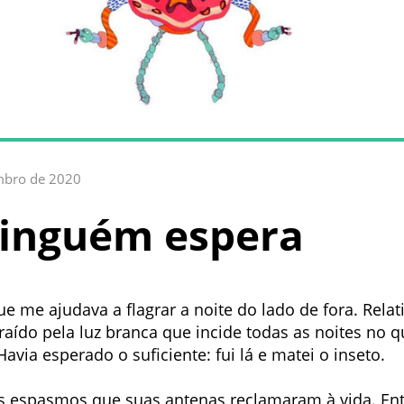
mbro de 2020
inguém espera
ue me ajudava a flagrar a noite do lado de fora. Relat
traído pela luz branca que incide todas as noites no q
avia esperado o suficiente: fui lá e matei o inseto.
es espasmos que suas antenas reclamaram à vida. E