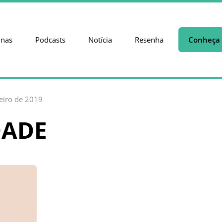
unas
Podcasts
Notícia
Resenha
Conheça 
reiro de 2019
DADE