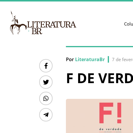
Col
Por
LiteraturaBr
7 de feve
F DE VER