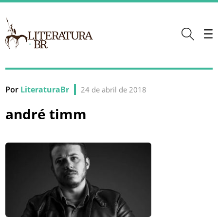
Por
LiteraturaBr
24 de abril de 2018
andré timm