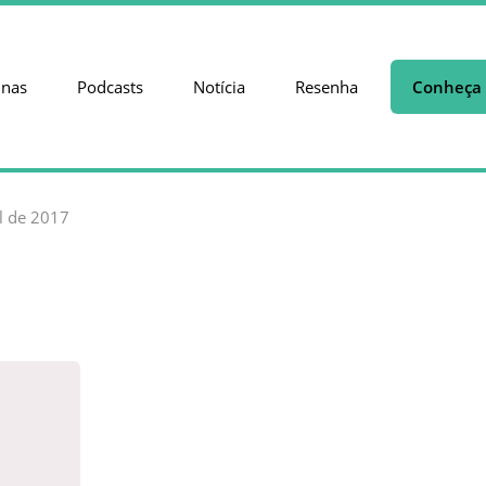
unas
Podcasts
Notícia
Resenha
Conheça 
il de 2017