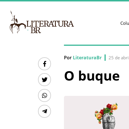
Col
Por
LiteraturaBr
25 de abr
O buque