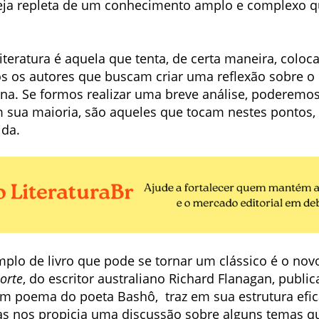
teja repleta de um conhecimento amplo e complexo 
iteratura é aquela que tenta, de certa maneira, coloc
os os autores que buscam criar uma reflexão sobre
a. Se formos realizar uma breve análise, poderemos 
m sua maioria, são aqueles que tocam nestes pontos,
ida.
plo de livro que pode se tornar um clássico é o no
norte
, do escritor australiano Richard Flanagan, public
um poema do poeta Bashô, traz em sua estrutura efi
 nos propicia uma discussão sobre alguns temas qu