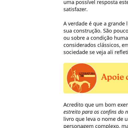
uma possível resposta es
satisfazer.
A verdade é que a grande l
sua construção. São pouc
ou sobre a condição human
considerados clássicos, e
sociedade se veja ali reflet
Acredito que um bom exem
estreito para os confins do 
livro que leva o nome de 
personagem complexo, mas