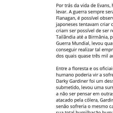
Por trás da vida de Evans
levar. A guerra sempre ser
Flanagan, é possível obse
japoneses tentavam criar 
criam ser possível de ser
Tailândia até a Birmânia, 
Guerra Mundial, levou qua
conseguir realizar tal empr
dos quais quase três mil a
Entre a floresta e os ofic
humano poderia vir a sofre
Darky Gardiner foi um dess
submetido, levou uma surr
a não ser pensar em outra
atacado pela cólera, Gard
senão sofreria o mesmo c
sua total humilhação hum