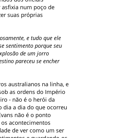
r asfixia num poço de
zer suas próprias
iosamente, e tudo que ele
sse sentimento porque seu
xplosão de um jorro
estino pareceu se encher
os australianos na linha, e
 sob as ordens do Império
ro - não é o herói da
o dia a dia do que ocorreu
Evans não é o ponto
s os acontecimentos
lidade de ver como um ser