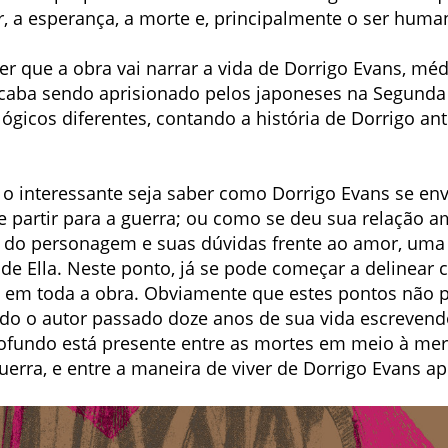
a esperança, a morte e, principalmente o ser huma
r que a obra vai narrar a vida de Dorrigo Evans, méd
 acaba sendo aprisionado pelos japoneses na Segunda 
icos diferentes, contando a história de Dorrigo ante
 o interessante seja saber como Dorrigo Evans se e
 de partir para a guerra; ou como se deu sua relação
e do personagem e suas dúvidas frente ao amor, uma 
de Ella. Neste ponto, já se pode começar a delinear c
 em toda a obra. Obviamente que estes pontos não 
do o autor passado doze anos de sua vida escreven
rofundo está presente entre as mortes em meio à merd
erra, e entre a maneira de viver de Dorrigo Evans ap