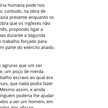
séria humana pode nos
r, contudo, na obra de
fazia presente enquanto os
obra que os ingleses não
nês, propondo ligar a
opas durante a Segunda
 trabalho forçado para
am parte do exército aliado,
as agruras que um ser
nte, um poço de merda.
abalho escravo ao qual era
esos, que nada podia fazer
. Mesmo assim, e ainda
Ninguém poderia lhe ajudar
gados a ver um homem, em
dos dos oficiais