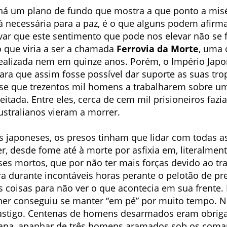
, há um plano de fundo que mostra a que ponto a mi
á necessária para a paz, é o que alguns podem afirma
rvar que este sentimento que pode nos elevar não se 
o que viria a ser a chamada
Ferrovia da Morte
, uma 
 realizada nem em quinze anos. Porém, o Império Japo
para que assim fosse possível dar suporte as suas tr
se que trezentos mil homens a trabalharem sobre um
eitada. Entre eles, cerca de cem mil prisioneiros fazi
ustralianos vieram a morrer.
iais japoneses, os presos tinham que lidar com todas 
r, desde fome até à morte por asfixia em, literalme
es mortos, que por não ter mais forças devido ao tr
a durante incontáveis horas perante o pelotão de pr
s coisas para não ver o que acontecia em sua frente
iner conseguiu se manter “em pé” por muito tempo. 
astigo. Centenas de homens desarmados eram obri
ana, apanhar de três homens aramados sob os coman