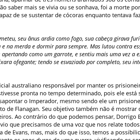
ão saber mais se vivia ou se sonhava, foi a morte po
capaz de se sustentar de cócoras enquanto tentava fa
meteu, seu ânus ardia como fogo, sua cabeça girava fur
a e na merda e dormir para sempre. Mas lutou contra e
apertando como um garrote, e sentiu mais uma vez a e
ixara ofegante; tendo se esvaziado por completo, seu int
icial australiano responsável por manter os prisioneir
stivesse pronta no tempo determinado, pois ele está
sapontar o Imperador, mesmo sendo ele um prisionei
uito de Flanagan. Seu objetivo também não é mostrar 
iros. Ao contrário do que podemos pensar, Dorrigo 
 óbvio que precisamos de uma voz que nos relate todo
ida de Evans, mas, mais do que isso, temos a possibi