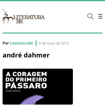
Por
LiteraturaBr
6 de maio de 2015
andré dahmer