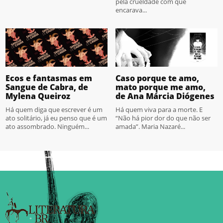
pela crueldade com que
encarava...
Ecos e fantasmas em
Caso porque te amo,
Sangue de Cabra, de
mato porque me amo,
Mylena Queiroz
de Ana Márcia Diógenes
Há quem diga que escrever é um
Há quem viva para a morte. E
ato solitário, já eu penso que é um
“Não há pior dor do que não ser
ato assombrado. Ninguém...
amada”. Maria Nazaré...