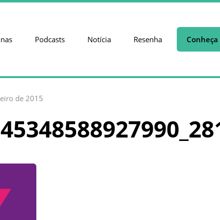
unas
Podcasts
Notícia
Resenha
Conheça 
neiro de 2015
345348588927990_28