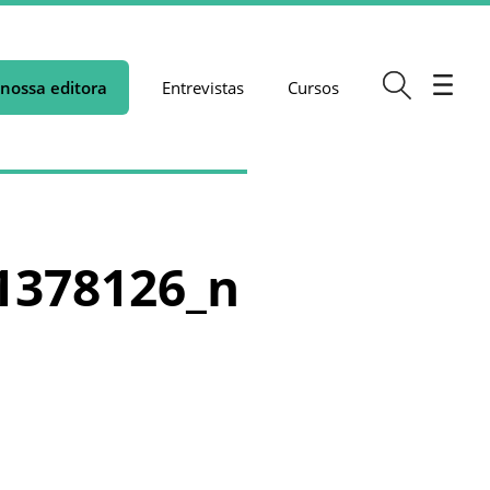
nossa editora
Entrevistas
Cursos
1378126_n