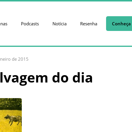
unas
Podcasts
Notícia
Resenha
Conheça 
aneiro de 2015
lvagem do dia