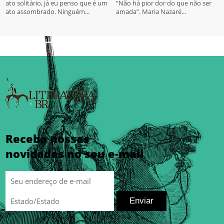
ato solitário, já eu penso que é um
“Não há pior dor do que não ser
ato assombrado. Ninguém...
amada”. Maria Nazaré...
Receba nossas
novidades no seu e-mail
Enviar