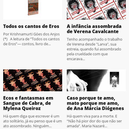
Todos os cantos de Eros
A infância assombrada
de Verena Cavalcante
Por Krishnamurti Góes dos Anjos
(*) A leitura de “Todos os cantos
Tenho acompanhado o trabalho
de Eros”— contos, livro de...
de Verena desde "Larva", sua
estreia, quando fui assombrado
pela crueldade com que
encarava...
Ecos e fantasmas em
Caso porque te amo,
Sangue de Cabra, de
mato porque me amo,
Mylena Queiroz
de Ana Márcia Diógenes
Há quem diga que escrever é um
Há quem viva para a morte. E
ato solitário, já eu penso que é um
“Não há pior dor do que não ser
ato assombrado. Ninguém...
amada”. Maria Nazaré...