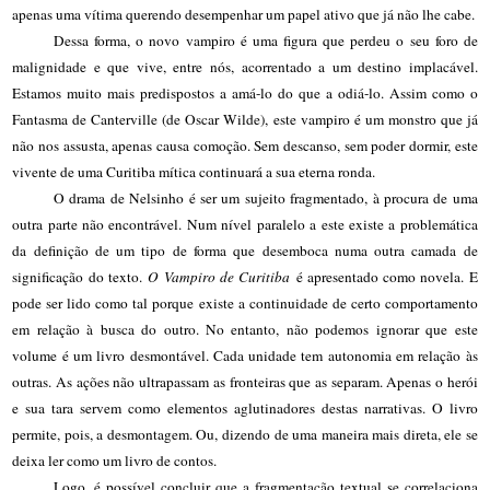
apenas uma vítima querendo desempenhar um papel ativo que já não lhe cabe.
Dessa forma, o novo vampiro é uma figura que perdeu o seu foro de
malignidade e que vive, entre nós, acorrentado a um destino implacável.
Estamos muito mais predispostos a amá-lo do que a odiá-lo. Assim como o
Fantasma de Canterville (de Oscar Wilde), este vampiro é um monstro que já
não nos assusta, apenas causa comoção. Sem descanso, sem poder dormir, este
vivente de uma Curitiba mítica continuará a sua eterna ronda.
O drama de Nelsinho é ser um sujeito fragmentado, à procura de uma
outra parte não encontrável. Num nível paralelo a este existe a problemática
da definição de um tipo de forma que desemboca numa outra camada de
significação do texto.
O Vampiro de Curitiba
é apresentado como novela. E
pode ser lido como tal porque existe a continuidade de certo comportamento
em relação à busca do outro. No entanto, não podemos ignorar que este
volume é um livro desmontável. Cada unidade tem autonomia em relação às
outras. As ações não ultrapassam as fronteiras que as separam. Apenas o herói
e sua tara servem como elementos aglutinadores destas narrativas. O livro
permite, pois, a desmontagem. Ou, dizendo de uma maneira mais direta, ele se
deixa ler como um livro de contos.
Logo, é possível concluir que a fragmentação textual se correlaciona