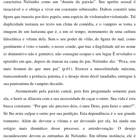
caracteriza Nelsinho como um “doente da paixão”. Seu apetite sexual é
insaciável e o obriga a viver em constante sobressalto. Dalton constrói uma
figura que transita por dois papéis, uma espécie de violentador-violentado. Tal
duplicidade instaura no texto um clima de comédia, e o vampiro se torna a
imagem de um fantasma que é, a um só tempo, instrumento de uma cultura
falocrática e vítima dela. Sem o seu poder de vilão, de figura do mal, como
geralmente é visto o tarado, o nosso conde, que traz a fragilidade até no nome
(o diminutivo não é gratuito), não consegue ocupar o seu lugar. É revelador o
episódio em que, depois de transar na cama do pai, Nelsinho diz: “Poxa, sou
mais homem do que meu pai” (p.61). Exercer a masculinidade máxima,
transcendendo a potência paterna, é o desejo deste dócil taradinho, entregue à
sua pantomima de vampiro decaído.
Atormentado pela paixão carnal, pois fora programado somente para
ela, o herói se dilacera com a sua necessidade de caçar o outro. Sua vida é esta
busca constante: “Por que são precisos dois, ó meu Deus, para fazer o amor?”.
Só lhe resta culpar o outro por sua perdição. Esta dependência é o seu grande
tormento. Além de devorar a vítima e ser devorado por ela, há ainda um
estágio mais dramático desse processo, a autodevoração. O desejo
incandescente devora as entranhas de Nelsinho. Em última instância, ele é