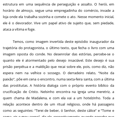
estrutura em uma sequência de perseguição e assalto. O herói, em
horário de almoço, segue uma empregadinha do comércio, invade a
loja onde ela trabalha sozinha e comete o ato. Nesse momento inicial,
ele é o devorador. Vive um papel ativo de sujeito que, sem piedade,
ataca a vítima e foge.
Temos, como imagem invertida deste episódio inaugurador da
trajetória do protagonista, o último texto, que fecha o livro com uma
imagem oposta do conde. No desenrolar das estórias, percebe-se o
quanto ele é atormentado pelo desejo insaciável. Este desejo é sua
prisão perpétua e a maldição que recai sobre ele, pois, como diz, não
espera nem na velhice o sossego. O derradeiro relato, “Noite da
paixão”, põe em cena o encontro, numa sexta-feira santa, com a última
das prostitutas. A história dialoga com o próprio evento bíblico da
crucificação de Cristo. Nelsinho encontra na igreja uma meretriz, a
quem chama de Madalena, e com ela vai a um hotelzinho. Toda a
relação acontece dentro de um ritual religioso, onde há passagens
como as seguintes: “Terei de beber, ó Senhor, deste cálice” e “Tome e
coma, eis o meu corpo”, diz ele, respectivamente, quando percebe que