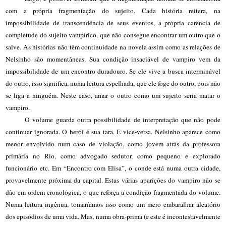
com a própria fragmentação do sujeito. Cada história reitera, na
impossibilidade de transcendência de seus eventos, a própria carência de
completude do sujeito vampírico, que não consegue encontrar um outro que o
salve. As histórias não têm continuidade na novela assim como as relações de
Nelsinho são momentâneas. Sua condição insaciável de vampiro vem da
impossibilidade de um encontro duradouro. Se ele vive a busca interminável
do outro, isso significa, numa leitura espelhada, que ele foge do outro, pois não
se liga a ninguém. Neste caso, amar o outro como um sujeito seria matar o
vampiro.
O volume guarda outra possibilidade de interpretação que não pode
continuar ignorada. O herói é sua tara. E vice-versa. Nelsinho aparece como
menor envolvido num caso de violação, como jovem atrás da professora
primária no Rio, como advogado sedutor, como pequeno e explorado
funcionário etc. Em “Encontro com Elisa”, o conde está numa outra cidade,
provavelmente próxima da capital. Estas várias aparições do vampiro não se
dão em ordem cronológica, o que reforça a condição fragmentada do volume.
Numa leitura ingênua, tomaríamos isso como um mero embaralhar aleatório
dos episódios de uma vida. Mas, numa obra-prima (e este é incontestavelmente