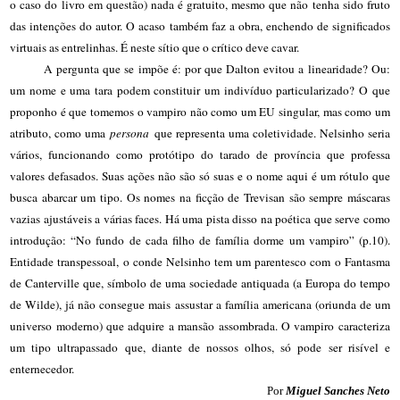
o caso do livro em questão) nada é gratuito, mesmo que não tenha sido fruto
das intenções do autor. O acaso também faz a obra, enchendo de significados
virtuais as entrelinhas. É neste sítio que o crítico deve cavar.
A pergunta que se impõe é: por que Dalton evitou a linearidade? Ou:
um nome e uma tara podem constituir um indivíduo particularizado? O que
proponho é que tomemos o vampiro não como um EU singular, mas como um
atributo, como uma
persona
que representa uma coletividade. Nelsinho seria
vários, funcionando como protótipo do tarado de província que professa
valores defasados. Suas ações não são só suas e o nome aqui é um rótulo que
busca abarcar um tipo. Os nomes na ficção de Trevisan são sempre máscaras
vazias ajustáveis a várias faces. Há uma pista disso na poética que serve como
introdução: “No fundo de cada filho de família dorme um vampiro” (p.10).
Entidade transpessoal, o conde Nelsinho tem um parentesco com o Fantasma
de Canterville que, símbolo de uma sociedade antiquada (a Europa do tempo
de Wilde), já não consegue mais assustar a família americana (oriunda de um
universo moderno) que adquire a mansão assombrada. O vampiro caracteriza
um tipo ultrapassado que, diante de nossos olhos, só pode ser risível e
enternecedor.
Por
Miguel Sanches Neto