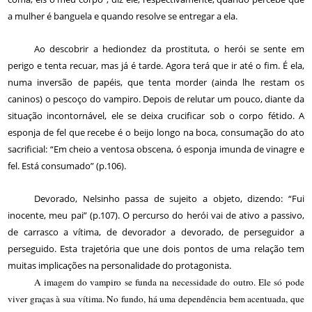
a mulher é banguela e quando resolve se entregar a ela.
Ao descobrir a hediondez da prostituta, o herói se sente em
perigo e tenta recuar, mas já é tarde. Agora terá que ir até o fim. É ela,
numa inversão de papéis, que tenta morder (ainda lhe restam os
caninos) o pescoço do vampiro. Depois de relutar um pouco, diante da
situação incontornável, ele se deixa crucificar sob o corpo fétido. A
esponja de fel que recebe é o beijo longo na boca, consumação do ato
sacrificial: “Em cheio a ventosa obscena, ó esponja imunda de vinagre e
fel. Está consumado” (p.106).
Devorado, Nelsinho passa de sujeito a objeto, dizendo: “Fui
inocente, meu pai” (p.107). O percurso do herói vai de ativo a passivo,
de carrasco a vítima, de devorador a devorado, de perseguidor a
perseguido. Esta trajetória que une dois pontos de uma relação tem
muitas implicações na personalidade do protagonista.
A imagem do vampiro se funda na necessidade do outro. Ele só pode
viver graças à sua vítima. No fundo, há uma dependência bem acentuada, que